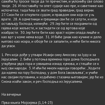
сажећи ћу троске твоје да те пречистим, и уклонићу све олово
твоје. 26. И поставићу ти опет судије као пре, и саветнике као
испочетка; тада ћеш се звати град праведни, град верни.
27. Сион ће се откупити судом, и правдом они који се у њ
врате. 28. А одметници и грешници сви ће се сатрти, и који
остављају Господа, изгинуће. 29. Јер ћете се посрамити од
гајева које жељесте, и застидети се од вртова које
изабрасте. 30. Јер ћете бити као храст којем опада лишће и
као врт у коме нема воде. 31. И биће јунак као кучине и дело
његово као искра, и обоје ће се запалити, и неће бити никога
да угаси.
1. Реч која дође у утвари Исаији сину Амосову за Јуду и за
Јерусалим. 2. Биће у потоња времена гора дома Господњега
утврђена уврх гора и узвишена изнад хумова, и стецаће се к
њој сви народи. 3. И ићи ће многи народи говорећи: „Ходите
да идемо на гору Господњу, у дом Бога Јаковљева“, и учиће
нас својим путовима, и ходићемо стазама његовијем; јер ће из
Сиона изаћи закон, и реч Господња из Јерусалима.
На вечерњи
Прва књига Мојсијева (1,14-23)