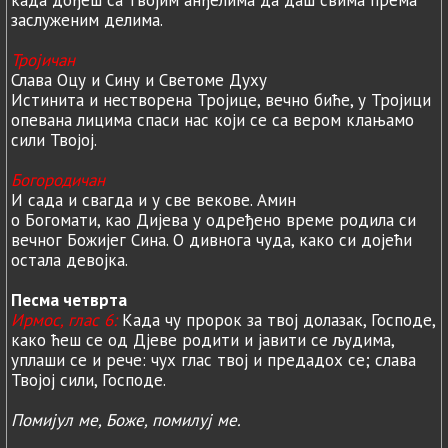
заслуженим делима.
Тројичан
Слава Оцу и Сину и Светоме Духу
Истинита и нестворена Тројице, вечно биће, у Тројици
опевана лицима спаси нас који се са вером клањамо
сили Твојој.
Богородичан
И сада и свагда и у све векове. Амин
о Богомати, као Дијева у одређено време родила си
вечног Божијег Сина. О дивнога чуда, како си дојећи
остала девојка.
Песма четврта
Ирмос, глас 6:
Када чу пророк за твој долазак, Господе,
како ћеш се од Дјеве родити и јавити се људима,
уплаши се и рече: чух глас твој и предадох се; слава
Твојој сили, Господе.
Помијул ме, Боже, помилуј ме.