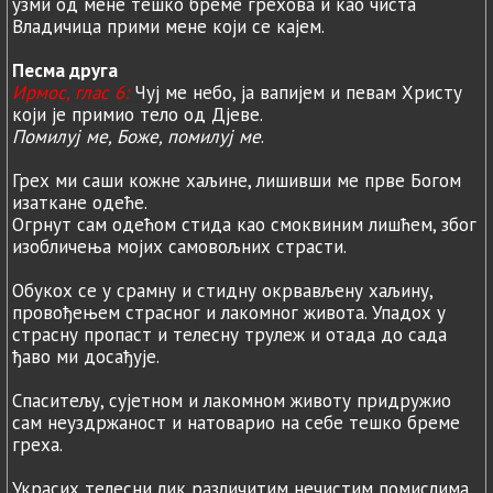
узми од мене тешко бреме грехова и као чиста
Владичица прими мене који се кајем.
Песма друга
Ирмос, глас 6:
Чуј ме небо, ја вапијем и певам Христу
који је примио тело од Дјеве.
Помилуј ме, Боже, помилуј ме
.
Грех ми саши кожне хаљине, лишивши ме прве Богом
изаткане одеће.
Огрнут сам одећом стида као смоквиним лишћем, због
изобличења мојих самовољних страсти.
Обукох се у срамну и стидну окрвављену хаљину,
провођењем страсног и лакомног живота. Упадох у
страсну пропаст и телесну трулеж и отада до сада
ђаво ми досађује.
Спаситељу, сујетном и лакомном животу придружио
сам неуздржаност и натоварио на себе тешко бреме
греха.
Украсих телесни лик различитим нечистим помислима