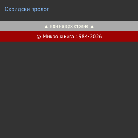
Охридски пролог
▲ иди на врх стране ▲
© Микро књига 1984-2026