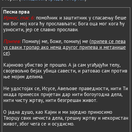
Песма прва
Ирмос, глас 6:
помоћник и заштитник у спасаењу беше
ми Бог мoј кога ћу прослављати; Бога оца мог кога ћу
узносити, јер се славно прослави.
Припев:
Помилуј ме, Боже, помилуј ме (
припев се пева
уз сваки тропар ако нема другог припева и метанише
се
).
Кајиново убиство је прошло. А ја сам угађајући телу,
својевољно бејах убица савести, и ратовао сам против
ње мојим делима.
Не удостојах се, Исусе, Авељове праведности, нити Ти
икада принесох пријетан дар нити богоугодна дела,
нити чисту жртву, нити безгрешан живот.
О јадна душо, као Кајин и ми заједно приносимо
Творцу свих нечиста дела, грешну жртву и некористан
живот, због чега се и осудисмо.