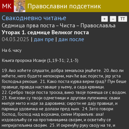
МК
Православни подсетник
Свакодневно читање
+
–
TT
Седмица прва поста – Чиста – Православља
Уторак 1. седмице Великог поста
04.03.2025
|
дан пре
|
дан после
На 6. часу
Књига пророка Исаије (1,19-31; 2,1-3)
19. Ако хоћете слушати, добра земаљска јешћете. 20. Ако ли
нећете, него будете непокорни, мач ће вас појести, јер уста
Господња рекоше. 21. Како поста курва верни град? Пун беше
правице, правда наставаше у њему, а сада крвници.
22. Сребро твоје поста троска, вино твоје помеша се с водом.
23. Кнезови су твоји одметници и другови лупежима; сваки
милује мито и иде за даровима; сироти не дају правице, и
парница удовичка не долази пред њих. 24. Зато говори
Господ, Господ над војскама, силни Израиљев: аха!
издовољићу се на противницима својим, и осветићу се
непријатељима својим. 25. И окренућу руку своју на те, и