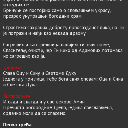
и осудих се.
Бринући се постојано само о спољашњем украсу,
презрех унутрашњи богодани храм.
Страстима сахраних доброту првосазданог лика, но Ти
је потражи и нађи као некада драхму.
Сагреших и као грешница вапијем ти: очисти ме,
Спаситељу, очисти, јер Ти нико од Адамових потомака
не сагреших као ја.
Тројичан
Слава Оцу и Сину и Светоме Духу
Једнога у три лица, тебе Бога свих опевам: Оца и Сина
и Светога Духа.
Богородичан
И сада и свагда и у све векове. Амин
Пречиста Богородице Дјево, једина свеслављена,
срдачно моли да се спасемо.
Песма трећа