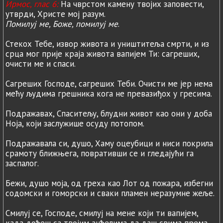
Ирмос, глас 6:
На чврстом камену твојих заповести,
утврди, Христе мој разум.
Помилуј ме, Боже, помилуј ме
.
Стекох Тебе, извор живота и уништитеља смрти, и из
срца мог прије краја живота вапијем Ти: сагреших,
очисти ме и спаси.
Сагреших Господе, сагреших Теби. Очисти ме јер нема
мећу људима грешника кога не превазиђох у гресима.
Подражавах, Спаситељу, блудни живот као они у доба
Ноја, који заслужише осуду потопом.
Подражавала си, душо, Хаму оцеубици и ниси покрила
срамоту ближњега, повративши се и гледајући га
заспалог.
Бежи, душо моја, од греха као Лот од пожара, избегни
содомски и гоморски и сваки пламен неразумне жеље.
Смилуј се, Господе, смилуј на мене који ти вапијем,
када дођеш са твојим анђелима да даш свима према