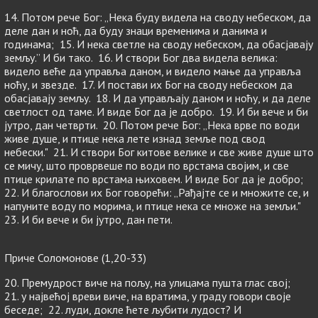
14. Потом рече Бог: „Нека буду видела на своду небеском, да
деле дан и ноћ, да буду знаци временима и данима и
годинама; 15. И нека светле на своду небеском, да обасјавају
земљу.” И би тако. 16. И створи Бог два видела велика:
видело веће да управља даном, и видело мање да управља
ноћу, и звезде. 17. И постави их Бог на своду небеском да
обасјавају земљу. 18. И да управљају даном и ноћу, и да деле
светлост од таме. И виде Бог да је добро. 19. И би вече и би
јутро, дан четврти. 20. Потом рече Бог: „Нека врве по води
живе душе, и птице нека лете изнад земље под свод
небески." 21. И створи Бог китове велике и све живе душе што
се мичу, што проврвеше по води по врстама својим, и све
птице крилате по врстама њиховем. И виде Бог да је добро;
22. И благослови их Бог говорећи: „Рађајте се и множите се, и
напуните воду по морима, и птице нека се множе на земљи."
23. И би вече и би јутро, дан пети.
Приче Соломонове (1,20-33)
20. Премудрост виче на пољу, на улицама пушта глас свој;
21. у највећој вреви виче, на вратима, у граду говори своје
беседе; 22. луди, докле ћете љубити лудост? И