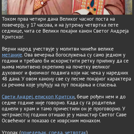
Током прва четири дана Великог часног поста на
повечерју, у 17 часова, и на јутрењу четвртка пете
седмице, чита се Велики покајни канон Светог Андреја
Критског.
Верни народ учествује у молитви чинећи велике
метаније
. Ова вечерња богослужења су само једном у
години и требало би искористити ретку прилику да се
њима молитвено окрепимо на почетку великог
духовног и физичког подвига који нас чека у наредних
48 дана. У овом канону све су песме покајног карактера
са речима које упућују на пут покајања и спасења.
Свети Андреј, епископ Критски
, беше рођен нем и до
седме године није говорио. Када су га родитељи
однели у храм и тамо причестили он је проговорио. У
четрнаестој години отишао је у манастир Светог Саве
Освећеног и показао се изврсним монахом.
Уторак (
понедељак
,
среда
,
четвртак
)