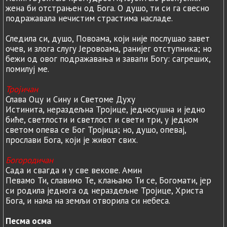
жена би отстрањен од Бога. О душо, ти си га свесно
подражавала нечистим страстима насладе.
Следила си, душо, Повоама, који није послушао завет
очев, и злога слугу Јеровоама, ранијег отступника; но
бежи од овог подражавања и завапи Богу: сагреших,
помилуј ме.
Тројичан
Слава Оцу и Сину и Светоме Духу
Истинита, нераздељна Тројице, једносушна и једно
биће, светлости и светлост и свети три, у једном
светом опева се Бог Тројица; но, душо, опевај,
прослави Бога, који је живот свих.
Богородичан
Сада и свагда и у све векове. Амин
Певамо Ти, славимо Те, клањамо Ти се, Богомати, јер
си родила једнога од нераздељне Тројице, Христа
Бога, и нама на земљи отворила си небеса.
Песма осма