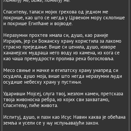
Спаситељу, таласи мојих грехова од једном ме
покрише, као што се негда у Црвеном мору склопише
и покрише Египћане и војводе.
Неразумни прохтев имала си, душо, као раније
Израјиљ, јер си Божанску храну користила за лакомо
страсно преједање. Више си ценила, душо, изворе
хананејсих мудраца него воду из камена, из кога се
као чаша премудрости пролива река богословља.
Месо свиње и мачке и египатску храну унапред си
осудила, душо моја, више што негда неразумни људи
осудише небеску храну у пустињи.
Ударивши Мојсеј, слуга твој, жезлом камен, претсказа
твоја живоносна ребра, из којих сви захватамо,
Спаситељу, пиће живота.
Испитуј, душо, и пази као Исус Навин каква је обећана
земља и усели се у њу испуњавајући закон.