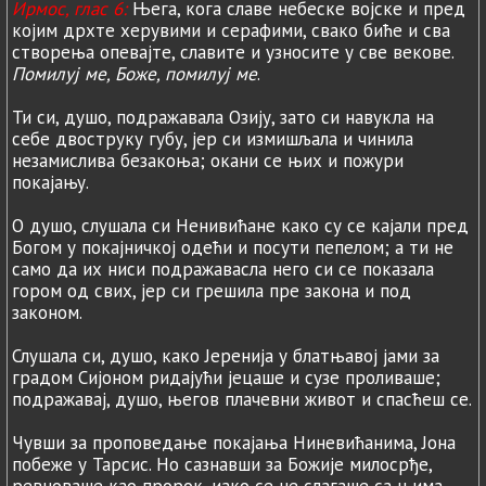
Ирмос, глас 6:
Њега, кога славе небеске војске и пред
којим дрхте херувими и серафими, свако биће и сва
створења опевајте, славите и узносите у све векове.
Помилуј ме, Боже, помилуј ме
.
Ти си, душо, подражавала Озију, зато си навукла на
себе двоструку губу, јер си измишљала и чинила
незамислива безакоња; окани се њих и пожури
покајању.
О душо, слушала си Ненивићане како су се кајали пред
Богом у покајничкој одећи и посути пепелом; а ти не
само да их ниси подражавасла него си се показала
гором од свих, јер си грешила пре закона и под
законом.
Слушала си, душо, како Јеренија у блатњавој јами за
градом Сијоном ридајући јецаше и сузе проливаше;
подражавај, душо, његов плачевни живот и спасћеш се.
Чувши за проповедање покајања Ниневићанима, Јона
побеже у Тарсис. Но сазнавши за Божије милосрђе,
ревноваше као пророк, иако се не слагаше са њима.