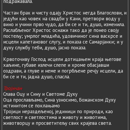
подражавала.
Частан брак и чисту одају Христос негда Благослови, и
једући као човек на свадби у Кани, претвори воду у
вино и учини прво чудо, да би се и ти, душо, изменила.
Раслабљеног Христос оснажи тако да је понео своју
постељу; умрлог младића, удовичиног сина васкрсе и
исцели капетановог слугу, и показа се Самарјанки; и у
духу службу теби, душо, јасно показа.
Крвоточиву Господ исцели дотицањем краја његове
хаљине, губаве излечи слепе и хроме обасјавши
оздрави, а глуве и неме и погрбљене речју исцели, да
би се и ти, јадна душо, спасла.
Тројичан
Слава Оцу и Сину и Светоме Духу
Оца прослављамо, Сина узносимо, Божанском Духу
истинитом се поклањамо
Тројици нераздељеној, јединици по природи, као
светлост и светлостима и животу и животима,
животворцу и просветитељу свих крајева света.