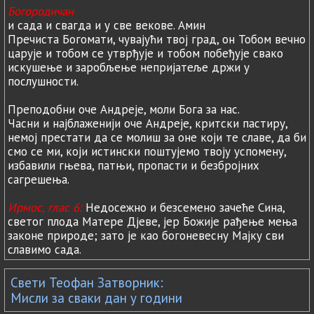
Богородичан
и сада и свагда и у све векове. Амин
Пречиста Богомати, чувајући твој град, он Тобом вечно
царује и тобом се утврђује и тобом побеђује свако
искушење и заробљење непријатеље држи у
послушности.
Преподобни оче Андреје, моли Бога за нас.
Часни и најблаженији оче Андреје, критски пастиру,
немој престати да се молиш за оне који те славе, да би
смо се ми, који истински поштујемо твоју успомену,
избавили гњева, патњи, пропасти и безбројних
сагрешења.
Ирмос, глас 6:
Недосежно и безсемено зачеће Сина,
светог плода Матере Дјеве, јер Божије рађење мења
законе природе; зато је као богоневесну Мајку сви
славимо сада.
Свети Теофан Затворник:
Мисли за сваки дан у години