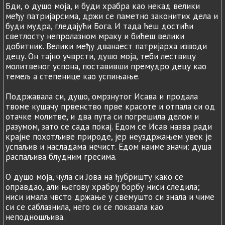
Бди, о душо моја, и буди храбра као некад велики
међу патријарсима, држи се паметно законитих дела и
буди мудра, гледајући Бога. И тада ћеш достићи
светлосту непролазном мраку и бићеш велики
добитник. Велики међу дванаест патријарха изводи
децу. Он тајно учврсти, душо моја, теби лествицу
молитвеног успона, поставивши премудро децу као
темељ а степенице као успињање.
Подржавала си, душо, омрзнутог Исава и продала
твоме кушачу првенство прве красоте и отпала си од
отачке молитве, и два пута си погрешила делом и
разумом, зато се сада покај. Едом се Исав назва ради
крајне похотљиве природе, јер неуздржањем увек је
успаљив и насладама нечист. Едом наиме значи: душа
распаљива блудним гресима.
О душо моја, чула си Јова на ђубришту како се
оправдао, али његову храбру борбу ниси следила;
ниси имала чвсто држање у свемушто си знала и чиме
си се саблазнила, него си се показала као
неподношљива.