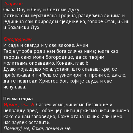
Тројичан
Слава Оцу и Сину и Светоме Духу
Истина сам неразделна Тројица, раздељена лицима и
јединица сам природом сједињења, говоре Отац и Син
и Божански Дух.
Богородичан
И сада и свагда и у све векове. Амин
Твоја утроба роди нам бога слична нама; њега као
творца свих моли Богородице, да се твојим
молитвама оправдамо. Кондак, глас 6
Душо моја, душо моја, устани, што спаваш; крај се
приближава и ти ћеш се узнемирити; прени се, дакле,
да те поштеди Христос Бог, који је свуда и све
испуњава.
Песма седма
Ирмос, глас 6:
Сагрешисмо, чинисмо безакоње и
неправду пред Тобом, јер нити држисмо нити чинисмо
како си нам заповедио, Боже отаца наших; али немој
нас заувек оставити.
Помилуј ме, Боже, помилуј ме
.