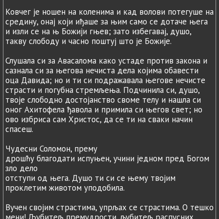
Ковчег је ношен на коленима и кад волови потегуше на
средину, онај који иђаше за њим само се дотаче њега
и изли се на њ Божији гњев; зато избегавај, душо,
такву слободу и часно поштуј што је Божије.
Слушала си за Авасалома како устаде против закона и
сазнала си за његова нечиста дела којима обавести
оца Давида; но и ти си подражавала његове нечисте
страсти и погубна стремљења. Подчинила си, душо,
твоје слободно достојанство своме телу и нашла си
оног Ахитофела ђавола и примила си његов свет; но
ово избриса сам Христос, да се ти на сваки начин
спасеш.
Чудесни Соломон, прему
дрошћу благодати испуњен, учини једном пред Богом
зло дело
отступи од њега. Душо ти си се њему твојим
проклетим животом уподобила.
Вучен својим страстима, упрљах се страстима. О тешко
мени! Љубитељ премудрости, љубитељ распусних