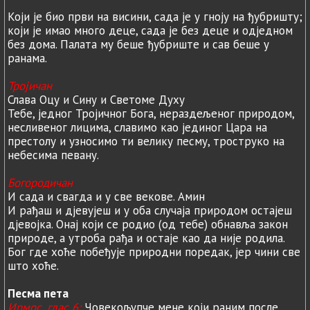
Који је био први на висини, сада је у гноју на ђубришту;
који је имао много деце, сада је без деце и одједном
без дома. Палата му беше ђубриште и сав беше у
ранама.
Тројичан
Слава Оцу и Сину и Светоме Духу
Тебе, једног Тројичног Бога, нераздељеног природом,
несливеног лицима, славимо као јединог Цара на
престолу и узносимо ти велику песму, троструко на
небесима певану.
Богородичан
И сада и свагда и у све векове. Амин
И рађаш и дјевујеш и у оба случаја природом остајеш
дјевојка. Онај који се родио (од тебе) обнавља закон
природе, а утроба рађа и остаје као да није родила.
Бог где хоће побеђује природни поредак, јер чини све
што хоће.
Песма пета
Ирмос, глас 6:
Човекољупче мене који раним после