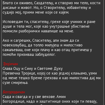
Блато си оживео, Саздатељу, и створио ми тело, кости
дисање и живот. Но, о Створитељу, избавитељу и
судијо мој, прими мене који се кајем.
Исповедам ти, спаситељу, грехе које учиних и ране
душе и тела мог, које као унутрашње убиствене
помисли разбојнички навалише на мене.
Ако и сагреших, Спаситељу, али знам да си
човекољубац, да топло милујеш и милостиво
сажаљеваш, оне који плачу и као отац притичеш у
помоћи призиваш заблуделог.
Тројичан
Слава Оцу и Сину и Светоме Духу
Превечна Тројице, којој се као једној клањамо, узми
од мене тешко бреме грехова и као милостива дај ми
сузе смирења.
Богородичан
Сада и свагда и у све векове. Амин
Богородице, надо и заштитнице оних који ти певају,