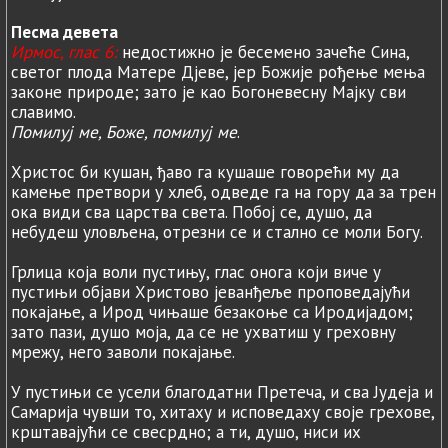
Песма девета
Ирмос, глас 6:
недостижно је бесемено зачеће Сина,
светог плода Матере Дјеве, јер Божије рођење мења
законе природе; зато је као Богоневесну Мајку сви
славимо.
Помилуј ме, Боже, помилуј ме
.
Христос би кушан, ђаво га кушаше говорећи му да
камење претвори у хлеб, одведе га на гору да за трен
ока види сва царства света. Побој се, душо, да
небудеш уловљена, отрезни се и стално се моли Богу.
Грлица која воли пустињу, глас онога који виче у
пустињи објави Христово јеванђеље проповедајући
покајање, а Ирод чињаше безакоње са Иродијадом;
зато пази, душо моја, да се не ухватиш у греховну
мрежу, него заволи покајање.
У пустињи се усели благодатни Претеча, и сва Јудеја и
Самарија чувши то, хитаху и исповедаху своје грехове,
крштавајући се свесрдно; а ти, душо, ниси их