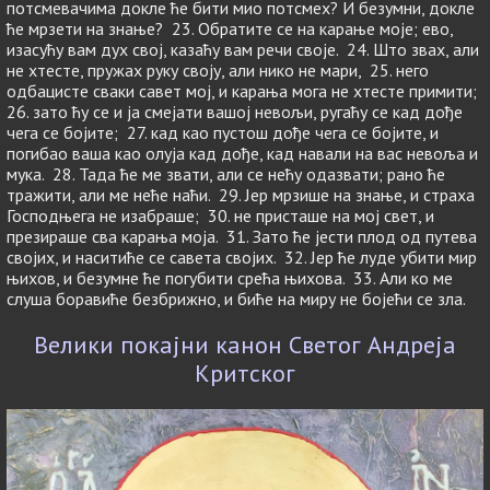
потсмевачима докле ће бити мио потсмех? И безумни, докле
ће мрзети на знање? 23. Обратите се на карање моје; ево,
изасућу вам дух свој, казаћу вам речи своје. 24. Што звах, али
не хтесте, пружах руку своју, али нико не мари, 25. него
одбацисте сваки савет мој, и карања мога не хтесте примити;
26. зато ћу се и ја смејати вашој невољи, ругаћу се кад дође
чега се бојите; 27. кад као пустош дође чега се бојите, и
погибао ваша као олуја кад дође, кад навали на вас невоља и
мука. 28. Тада ће ме звати, али се нећу одазвати; рано ће
тражити, али ме неће наћи. 29. Јер мрзише на знање, и страха
Господњега не изабраше; 30. не присташе на мој свет, и
презираше сва карања моја. 31. Зато ће јести плод од путева
својих, и наситиће се савета својих. 32. Јер ће луде убити мир
њихов, и безумне ће погубити срећа њихова. 33. Али ко ме
слуша боравиће безбрижно, и биће на миру не бојећи се зла.
Велики покајни канон Светог Андреја
Критског