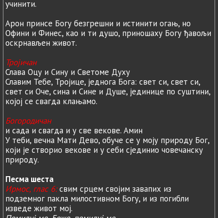
учинити.
Арон принсе Богу безгрешни и истинити огањ, но
Офини и Финес, као и ти душо, приношаху Богу ђавољи
оскрнављен живот.
Тројичан
Слава Оцу и Сину и Светоме Духу
Славим Тебе, Тројице, једнога Бога: свет си, свет си,
свет си Оче, сина и Сине и Душе, јединице по суштини,
којој се свагда клањамо.
Богородичан
и сада и свагда и у све векове. Амин
У теби, вечна Мати Дево, обуче се у моју природу Бог,
који је створио векове и у себи сјединио човечанску
природу.
Песма шеста
Ирмос, глас 6:
свим срцем својим завапих из
подземног пакла милостивном Богу, и из погибли
изведе живот мој.
Помилуј ме, Боже, помилуј ме
.