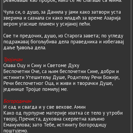
Чула си, о душо, за Данила у јами како затвори уста
зверима и сазнала си како младић за време Азарија
вером угасише пламен у усијаној пећи.
Све ти предочих, душо, из Старога завета; по угледу
подражавај богољубива дела праведника и избегавај
даље ђавоља дела.
Тројичан
Слава Оцу и Сину и Светоме Духу
Беспочетни Оче, са њим беспочетни Сине, добри и
истинити Утешитељу Душе, Родитељу Речи Божије,
Речи беспочетног Оца, и живи и творачки Душе,
јединице Тројце помилуј ме.
Богородичан
И сад и свагда и у све векове. Амин
Како од пурпурне материје изатка се тело у утроби
твојој, Пречиста, духовна скерлетна хаљино
Емануилова; зато Тебе, истиниту Богородицу
поштујемо.