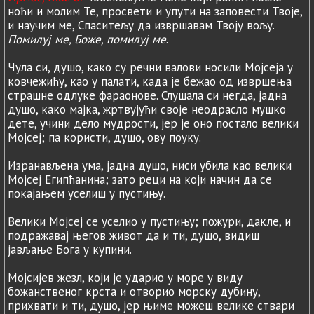
ноћи и молим Те, просвети и упути на заповести Твоје,
и научим ме, Спаситељу да извршавам Твоју вољу.
Помилуј ме, Боже, помилуј ме
.
Чула си, душо, како су речни валови носили Мојсеја у
ковчежићу, као у палати, када је бежао од извршења
страшне одлуке фараонове. Слушала си негда, јадна
душо, како мајка, жртвујући своје неодрасло мушко
дете, учини дело мудрости, јер је оно постало велики
Мојсеј; па користи, душо, ову поуку.
Изранављена ума, јадна душо, ниси убила као велики
Мојсеј Египћанина; зато реци на који начин да се
покајањем уселиш у пустињу.
Велики Мојсеј се уселио у пустињу; пожури, дакле, и
подражавај његов живот да и ти, душо, видиш
јављање Бога у купини.
Мојсијев жезл, који је ударио у море у виду
божанственог крста и отворио морску дубину,
прихвати и ти, душо, јер њиме можеш велике ствари