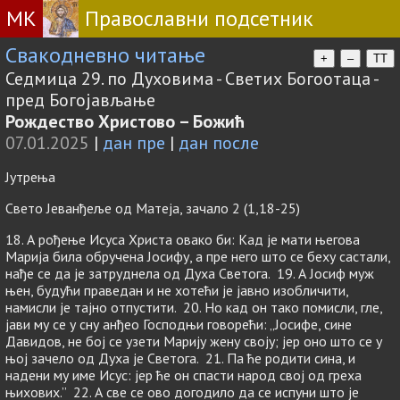
МК
Православни подсетник
Свакодневно читање
+
–
TT
Седмица 29. по Духовима - Светих Богоотаца -
пред Богојављање
Рождество Христово – Божић
07.01.2025
|
дан пре
|
дан после
Јутрења
Свето Јеванђеље од Матеја, зачало 2 (1,18-25)
18. А рођење Исуса Христа овако би: Кад је мати његова
Марија била обручена Јосифу, а пре него што се беху састали,
нађе се да је затруднела од Духа Светога. 19. А Јосиф муж
њен, будући праведан и не хотећи је јавно изобличити,
намисли је тајно отпустити. 20. Но кад он тако помисли, гле,
јави му се у сну анђео Господњи говорећи: „Јосифе, сине
Давидов, не бој се узети Марију жену своју; јер оно што се у
њој зачело од Духа јe Светога. 21. Па ће родити сина, и
надени му име Исус: јер ће он спасти народ свој од греха
њихових.” 22. А све се ово догодило да се испуни што је