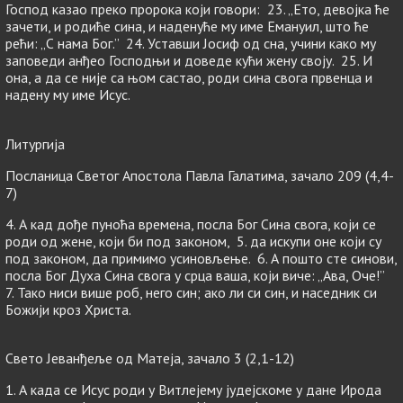
Господ казао преко пророка који говори: 23. „Ето, девојка ће
зачети, и родиће сина, и наденуће му име Емануил, што ће
рећи: „С нама Бог.” 24. Уставши Јосиф од сна, учини како му
заповеди анђео Господњи и доведе кући жену своју. 25. И
она, а да се није са њом састао, роди сина свога првенца и
надену му име Исус.
Литургија
Посланица Светог Апостола Павла Галатима, зачало 209 (4,4-
7)
4. А кад дође пуноћа времена, посла Бог Сина свога, који се
роди од жене, који би под законом, 5. да искупи оне који су
под законом, да примимо усиновљење. 6. А пошто сте синови,
посла Бог Духа Сина свога у срца ваша, који виче: „Ава, Оче!”
7. Тако ниси више роб, него син; ако ли си син, и наседник си
Божији кроз Христа.
Свето Јеванђеље од Матеја, зачало 3 (2,1-12)
1. А када се Исус роди у Витлејему јудејскоме у дане Ирода