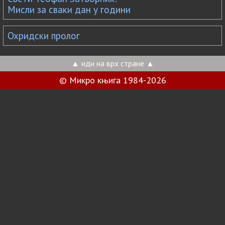
Мисли за сваки дан у години
Охридски пролог
▲ иди на врх стране ▲
© Микро књига 1984-2026