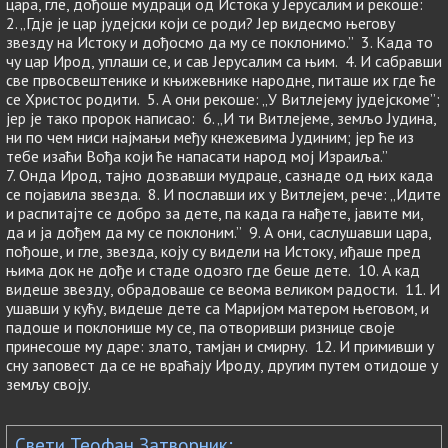
цара, гле, дођоше мудраци од Истока у Јерусалим и рекоше:
2. „Гдје је цар јудејски који се роди? Јер видесмо његову
звезду на Истоку и дођосмо да му се поклонимо.” 3. Када то
чу цар Ирод, уплаши се, и сав Јерусалим са њим. 4. И сабравши
све првосвештенике и књижевнике народне, питаше их где ће
се Христос родити. 5. А они рекоше: „У Витлејему јудејскоме”;
јер је тако пророк написао: 6. „И ти Витлејеме, земљо Јудина,
ни по чем ниси најмањи међу кнежевима Јудиним; јер ће из
тебе изаћи Вођа који ће напасати народ мој Израиља.”
7. Онда Ирод, тајно дозвавши мудраце, сазнаде од њих када
се појавила звезда. 8. И пославши их у Витлејем, рече: „Идите
и распитајте се добро за дете, па када га нађете, јавите ми,
да и ја дођем да му се поклоним.” 9. А они, саслушавши цара,
пођоше, и гле, звезда, коју су видели на Истоку, иђаше пред
њима док не дође и стаде одозго где беше дете. 10. А кад
видеше звезду, обрадоваше се веома великом радости. 11. И
ушавши у кућу, видеше дете са Маријом матером његовом, и
падоше и поклонише му се, па отворивши ризнице своје
принесоше му даре: злато, тамјан и смирну. 12. И примивши у
сну заповест да се не враћају Ироду, другим путем отидоше у
земљу своју.
Свети Теофан Затворник: