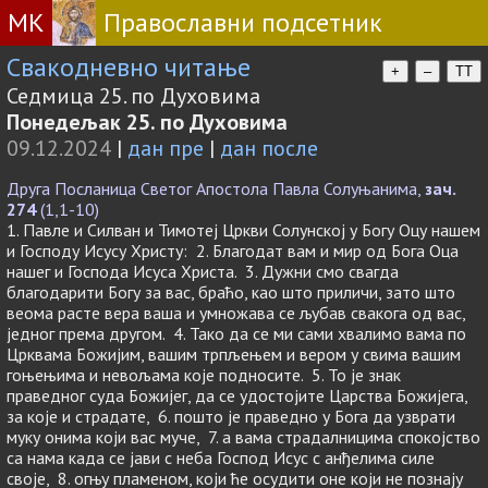
МК
Православни подсетник
Свакодневно читање
+
–
TT
Седмица 25. по Духовима
Понедељак 25. по Духовима
09.12.2024
|
дан пре
|
дан после
Друга Посланица Светог Апостола Павла Солуњанима,
зач.
274
(1,1-10)
1. Павле и Силван и Тимотеј Цркви Солунској у Богу Оцу нашем
и Господу Исусу Христу: 2. Благодат вам и мир од Бога Оца
нашег и Господа Исуса Христа. 3. Дужни смо свагда
благодарити Богу за вас, браћо, као што приличи, зато што
веома расте вера ваша и умножава се љубав свакога од вас,
једног према другом. 4. Тако да се ми сами хвалимо вама по
Црквама Божијим, вашим трпљењем и вером у свима вашим
гоњењима и невољама које подносите. 5. То је знак
праведног суда Божијег, да се удостојите Царства Божијега,
за које и страдате, 6. пошто је праведно у Бога да узврати
муку онима који вас муче, 7. a вама страдалницима спокојство
са нама када се јави с неба Господ Исус с анђелима силе
своје, 8. огњу пламеном, који ће осудити оне који не познају