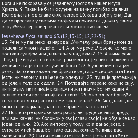
Бога и не покоравају се јеванђељу Господа нашег Исуса
Христа. 9. Такви ће бити осуђени на вечну погибао од лица
Господњега и од славе силе његове,10. када дође у онај Дан
да се прослави у светима својима и покаже се диван у свима
верујућима, јер поверовасте сведочанству нашем.
Јеванђеље Лука, зачало 65. (12,13-15; 12,22-31)
13. Рече му пак неко из народа: „Учитељу, реци брату мом да
подели са мном наслеђе.” 14. А он му рече: „Човече, ко мене
постави судијом или делитељем над вама? 15. А њима рече:
„Гледајте и чувајте се сваке грамзивости, јер нико не живи од
имовине своје, што је сувише богат.”22. А ученицима својим
рече: „Зато вам кажем: не брините се душом својом шта ћете
јести, ни телом у шта ћете се оденути; 23. душа је претежнија
од јела и тело од одела. 24. Погледајте гавране како не сију,
нити жању, нити имају ризницу ни житницу и Бог их храни. А
колико сте ви претежнији од птица! 25. А ко од вас бринући
се може додати расту своме лакат један? 26. Ако, дакле, не
можете ни најмање, зашто се бринете за остало?
27. Погледајте кринове како расту: не труде се, нити преду;
али вам кажем: ни Соломон у свој слави својој не обуче се као
један од њих. 28. Ако ли траву у пољу, која данас јесте, а
сутра се у пећ баца, Бог тако одева, колико ће више вас,
маловерни! 29. Ни ви не иштите шта ћете јести и шта ћете