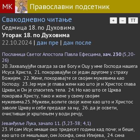
МК
Православни подсетник
Свакодневно читање
+
–
TT
Седмица 18. по Духовима
Уторак 18. по Духовима
22.10.2024
|
дан пре
|
дан после
Посланица Светог Апостола Павла Ефесцима,
зач. 230
(5,20-
26)
20. Захваљујући свагда за све Богу и Оцу у име Господа нашега
Исуса Христа, 21. покоравајући се један другоме у страху
Божијем. 22. Жене, покоравајте се својим мужевима као
Господу. 23. Јер муж је глава жени као што је и Христос глава
Цркви, и Он је спаситељ тела. 24. Но као што се Црква
покорава Христу, тако и жене у свему својим
мужевима.25. Мужеви, волите своје жене као што и Христос
заволе Цркву и себе предаде за њу, 26. да је освети,
очистивши је крштењем у води речју,
Јеванђеље Лука, зачало 11. (3,23-38; 4,1)
23. И сам Исус имаше око тридесет година кад поче; и беше,
као што се мишљаше, син Јосифа, сина Илијева, 24. сина