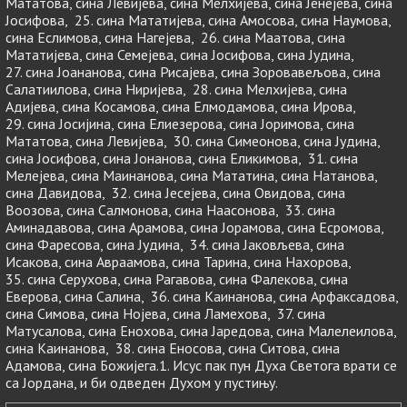
Мататова, сина Левијева, сина Мелхијева, сина Јенејева, сина
Јосифова, 25. сина Мататијева, сина Амосова, сина Наумова,
сина Еслимова, сина Нагејева, 26. сина Маатова, сина
Мататијева, сина Семејева, сина Јосифова, сина Јудина,
27. сина Јоананова, сина Рисајева, сина Зоровавељова, сина
Салатиилова, сина Ниријева, 28. сина Мелхијева, сина
Адијева, сина Косамова, сина Елмодамова, сина Ирова,
29. сина Јосијина, сина Елиезерова, сина Јоримова, сина
Мататова, сина Левијева, 30. сина Симеонова, сина Јудина,
сина Јосифова, сина Јонанова, сина Еликимова, 31. сина
Мелејева, сина Маинанова, сина Мататина, сина Натанова,
сина Давидова, 32. сина Јесејева, сина Овидова, сина
Воозова, сина Салмонова, сина Наасонова, 33. сина
Аминадавова, сина Арамова, сина Јорамова, сина Есромова,
сина Фаресова, сина Јудина, 34. сина Јаковљева, сина
Исакова, сина Авраамова, сина Тарина, сина Нахорова,
35. сина Серухова, сина Рагавова, сина Фалекова, сина
Еверова, сина Салина, 36. сина Каинанова, сина Арфаксадова,
сина Симова, сина Нојева, сина Ламехова, 37. сина
Матусалова, сина Енохова, сина Јаредова, сина Малелеилова,
сина Каинанова, 38. сина Еносова, сина Ситова, сина
Адамова, сина Божијега.1. Исус пак пун Духа Светога врати се
са Јордана, и би одведен Духом у пустињу.