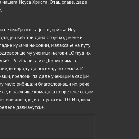
а нашега Исуса Христа, Отац славе, даде
,
и не имађаху шта јести, призва Исус
ода, јер већ три дана стоје код мене и
 гладне кућама њиховим, малаксаће на путу;
 одговорише му ученици његови: „Откуд их
њи?” 5. И запита их: „Колико имате
поведи народу да поседају по земљи. И
ивши, преломи, па даде ученицима својим
ху мало рибица; и благословивши их, рече
е се, и накупише комада што претече седам
 четири хиљаде; и отпусти их. 10. И одмах
 пределе далманутске.