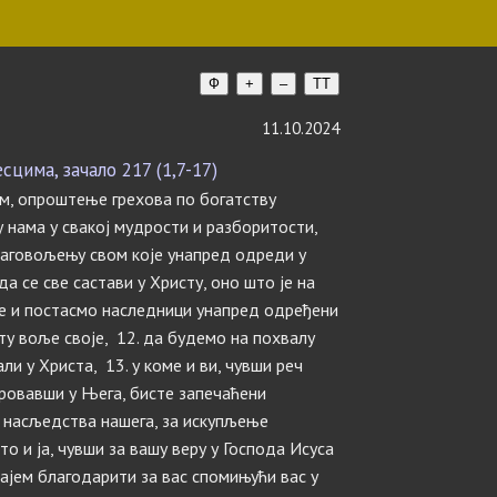
Ф
+
–
TT
11.10.2024
цима, зачало 217 (1,7-17)
м, опроштење грехова по богатству
у нама у свакој мудрости и разборитости,
благовољењу свом које унапред одреди у
а се све састави у Христу, оно што је на
оме и постасмо наследници унапред одређени
ту воље своје, 12. да будемо на похвалу
ли у Христа, 13. у коме и ви, чувши реч
еровавши у Њега, бисте запечаћени
г насљедства нашега, за искупљење
то и ја, чувши за вашу веру у Господа Исуса
тајем благодарити за вас спомињући вас у