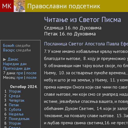
МК
Православни подсетник
Читање из Светог Писма
Седмица 16. по Духовима
Петак 16. по Духовима
Посланица Светог Апостола Павла Ефес
Божић
следећи
Васкрс
следећи
7. У коме имамо избављење крвљу његово
благодати његове, 8. коју је преумножио 
▶
Данас
Наредни дан
9. обзнанивши нам тајну воље своје, по 
Претходни дан
Њему, 10. за остварење пуноће времена, д
7 дана:
пре
|
после
Месец:
пре
|
после
небу и што је на земљи, у Њему, 11. у к
Октобар 2024.
према намери Онога који све чини по саве
1
Уторак
славе његове, ми који смо се унапред нада
2
Среда
3
Четвртак
истине, јеванђеље спасења вашега, и пов
4
Петак
обећаним Духом Светим, 14. који је зало
5
Субота
6
Недеља
тековине, на похвалу славе његове. 15. За
7
Понедељак
и љубав према свима светима,16. не прес
8
Уторак
9
Среда