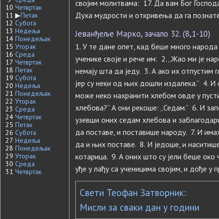
својим молитвама: 17. Да вам Бог Господ
10
Четвртак
Духа мудрости и откривења да га познате
11
▶
Петак
12
Субота
13
Недеља
Јеванђеље Марко, зачало 32. (8,1-10)
14
Понедељак
1. У те дане опет, кад беше много народа 
15
Уторак
16
Среда
ученике своје и рече им: 2. „Жао ми је нар
17
Четвртак
18
Петак
немају шта да једу. 3. А ако их отпустим
19
Субота
јер су неки од њих дошли издалека.” 4. И
20
Недеља
21
Понедељак
може неко нахранити хлебом овде у пусти
22
Уторак
хлебова?” А они рекоше: „Седам.” 6. И за
23
Среда
24
Четвртак
узевши оних седам хлебова и заблагодар
25
Петак
да поставе, и поставише народу. 7. И има
26
Субота
27
Недеља
да и њих поставе. 8. И једоше, и наситиш
28
Понедељак
29
Уторак
котарица. 9. А оних што су јели беше око
30
Среда
уђе у лађу са ученицима својим, и дође у
31
Четвртак
Свети Теофан Затворник:
Мисли за сваки дан у години