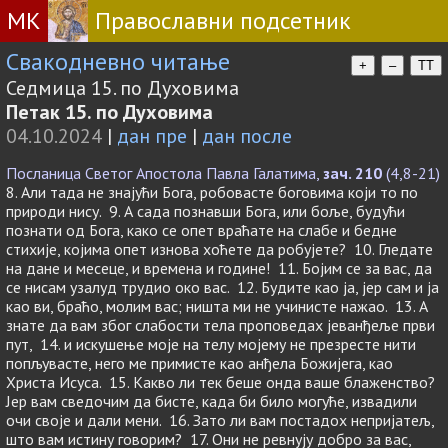
МК
Православни подсетник
Свакодневно читање
+
–
TT
Седмица 15. по Духовима
Петак 15. по Духовима
04.10.2024
|
дан пре
|
дан после
Посланица Светог Апостола Павла Галатима,
зач. 210
(4,8-21)
8. Али тада не знајући Бога, робовасте боговима који то по
природи нису. 9. А сада познавши Бога, или боље, будући
познати од Бога, како се опет враћате на слабе и бедне
стихије, којима опет изнова хоћете да робујете? 10. Гледате
на дане и месеце, и времена и године! 11. Бојим се за вас, да
се нисам узалуд трудио око вас. 12. Будите као ја, јер сам и ја
као ви, браћо, молим вас; ништа ми не учинисте нажао. 13. А
знате да вам због слабости тела проповедах јеванђеље први
пут, 14. и искушење моје на телу мојему не презресте нити
попљувасте, него ме примисте као анђела Божијега, као
Христа Исуса. 15. Какво ли тек беше онда ваше блаженство?
Јер вам сведочим да бисте, када би било могуће, извадили
очи своје и дали мени. 16. Зато ли вам постадох непријатељ,
што вам истину говорим? 17. Они не ревнују добро за вас,