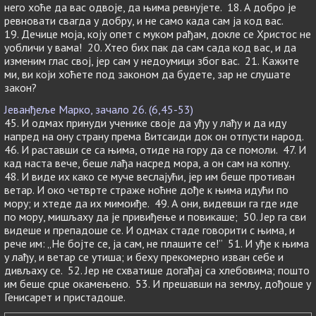
него хоће да вас одвоје, да њима ревнујете. 18. А добро је
ревновати свагда у добру, и не само када сам ја код вас.
19. Дечице моја, коју опет с муком рађам, докле се Христос не
уобличи у вама! 20. Хтео бих пак да сам сада код вас, и да
изменим глас свој, јер сам у недоумици због вас. 21. Кажите
ми, ви који хоћете под законом да будете, зар не слушате
закон?
Јеванђеље Марко, зачало 26. (6,45-53)
45. И одмах принуди ученике своје да уђу у лађу и да иду
напред на ону страну према Витсаиди док он отпусти народ.
46. И раставши се са њима, отиде на гору да се помоли. 47. И
кад наста вече, беше лађа насред мора, а он сам на копну.
48. И виде их како се муче веслајући, јер им беше противан
ветар. И око четврте страже ноћне дође к њима идући по
мору; и хтеде да их мимоиђе. 49. А они, видевши га где иде
по мору, мишљаху да је привиђење и повикаше; 50. Јер га сви
видеше и препадоше се. И одмах стаде говорити с њима, и
рече им: „Не бојте се, ја сам, не плашите се!” 51. И уђе к њима
у лађу, и ветар се утиша; и беху прекомерно изван себе и
дивљаху се. 52. Јер не схватише догађај са хлебовима; пошто
им беше срце окамењено. 53. И прешавши на земљу, дођоше у
Генисарет и пристадоше.