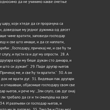
 подносимо да не учинимо какве сметње
 цару, који хтеде да се прорачуна са
ти, доведоше му једног дужника од десет
маше чиме вратити, заповеди господар
ецу и све што имаше, и да се наплати,
рећи: „Господару, причекај ме, и све ћу ти
слугу, и пусти га и дуг му опрости. 28. А
х другара који му беше дужан сто динара, и
ми што си дужан!” 29. Паде другар његов
ричекај ме, и све ћу ти вратити.” 30. А он
у док не врати дуг. 31. Видевши пак другари
, и отишавши, објаснише господару свом све
р његов, и рече му: „Зли слуго, сав дуг онај
е ли требало да се и ти смилујеш на свог
 34. И разгњеви се господар његов, и
то му је дуговао. 35. Тако ће и Отац мој