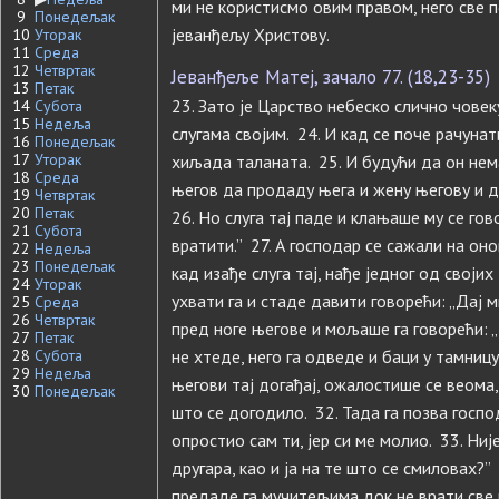
ми не користисмо овим правом, него све
9
Понедељак
јеванђељу Христову.
10
Уторак
11
Среда
12
Четвртак
Јеванђеље Матеј, зачало 77. (18,23-35)
13
Петак
23. Зато је Царство небеско слично човеку
14
Субота
15
Недеља
слугама својим. 24. И кад се поче рачуна
16
Понедељак
17
Уторак
хиљада таланата. 25. И будући да он не
18
Среда
његов да продаду њега и жену његову и д
19
Четвртак
20
Петак
26. Но слуга тај паде и клањаше му се гово
21
Субота
вратити.” 27. А господар се сажали на оног 
22
Недеља
23
Понедељак
кад изађе слуга тај, нађе једног од своји
24
Уторак
ухвати га и стаде давити говорећи: „Дај 
25
Среда
26
Четвртак
пред ноге његове и мољаше га говорећи: „П
27
Петак
28
Субота
не хтеде, него га одведе и баци у тамниц
29
Недеља
његови тај догађај, ожалостише се веома
30
Понедељак
што се догодило. 32. Тада га позва господа
опростио сам ти, јер си ме молио. 33. Ниј
другара, као и ја на те што се смиловах?”
предаде га мучитељима док не врати све ш