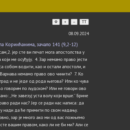
Ф
+
–
TT
08.09.2024
 Коринћанима, зачало 141 (9,2-12)
сам,2. јер сте ви печат мога апостолства у
 који ме осуђују. 4. Зар немамо право јести
са собом водити, као и остали апостоли, и
 Варнава немамо право ово чинити? 7. Ко
град и не једе од рода његова? Или ко чува
ово говорим по људском? Или не говори ово
сано: „Не завезуј уста волу који врше.” Брине
раво ради нас? Јер се ради нас написа: да
е у нади да ће примити по свом надању.
овно, зар је много ако ми од вас пожњемо
исте вашим правом, како ли не би ми? Али се