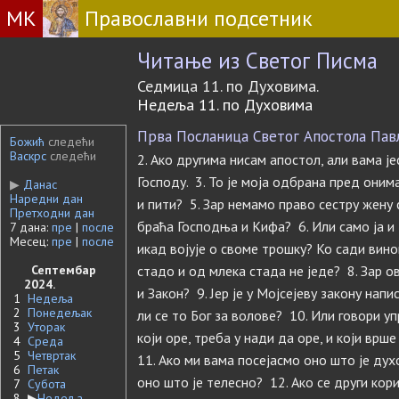
МК
Православни подсетник
Читање из Светог Писма
Седмица 11. по Духовима.
Недеља 11. по Духовима
Прва Посланица Светог Апостола Павла
Божић
следећи
Васкрс
следећи
2. Ако другима нисам апостол, али вама је
Господу. 3. То је моја одбрана пред онима
▶
Данас
Наредни дан
и пити? 5. Зар немамо право сестру жену 
Претходни дан
браћа Господња и Кифа? 6. Или само ја и
7 дана:
пре
|
после
Месец:
пре
|
после
икад војује о своме трошку? Ко сади вино
Септембар
стадо и од млека стада не једе? 8. Зар 
2024.
и Закон? 9. Јер је у Мојсејеву закону напи
1
Недеља
2
Понедељак
ли се то Бог за волове? 10. Или говори уп
3
Уторак
који оре, треба у нади да оре, и који врш
4
Среда
5
Четвртак
11. Ако ми вама посејасмо оно што је дух
6
Петак
оно што је телесно? 12. Ако се други кор
7
Субота
8
▶
Недеља