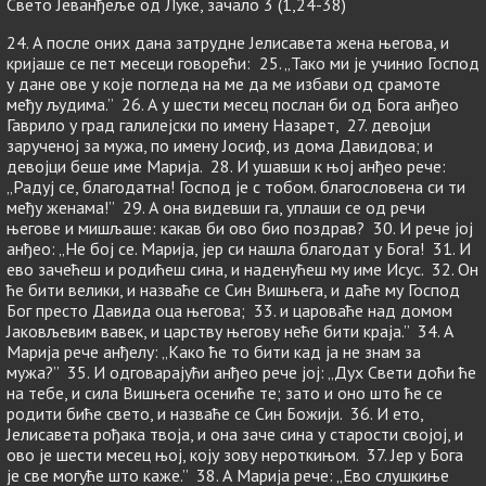
Свето Јеванђеље од Луке, зачало 3 (1,24-38)
24. А после оних дана затрудне Јелисавета жена његова, и
кријаше се пет месеци говорећи: 25. „Тако ми је учинио Господ
у дане ове у које погледа на ме да ме избави од срамоте
међу људима.” 26. А у шести месец послан би од Бога анђео
Гаврило у град галилејски по имену Назарет, 27. девојци
зарученој за мужа, по имену Јосиф, из дома Давидова; и
девојци беше име Марија. 28. И ушавши к њој анђео рече:
„Радуј се, благодатна! Господ је с тобом. благословена си ти
међу женама!” 29. А она видевши га, уплаши се од речи
његове и мишљаше: какав би ово био поздрав? 30. И рече јој
анђео: „Не бој се. Марија, јер си нашла благодат у Бога! 31. И
ево зачећеш и родићеш сина, и наденућеш му име Исус. 32. Он
ће бити велики, и назваће се Син Вишњега, и даће му Господ
Бог престо Давида оца његова; 33. и цароваће над домом
Јаковљевим вавек, и царству његову неће бити краја.” 34. А
Марија рече анђелу: „Како ће то бити кад ја не знам за
мужа?” 35. И одговарајући анђео рече јој: „Дух Свети доћи ће
на тебе, и сила Вишњега осениће те; зато и оно што ће се
родити биће свето, и назваће се Син Божији. 36. И ето,
Јелисавета рођака твоја, и она заче сина у старости својој, и
ово је шести месец њој, коју зову нероткињом. 37. Јер у Бога
је све могуће што каже.” 38. А Марија рече: „Ево слушкиње