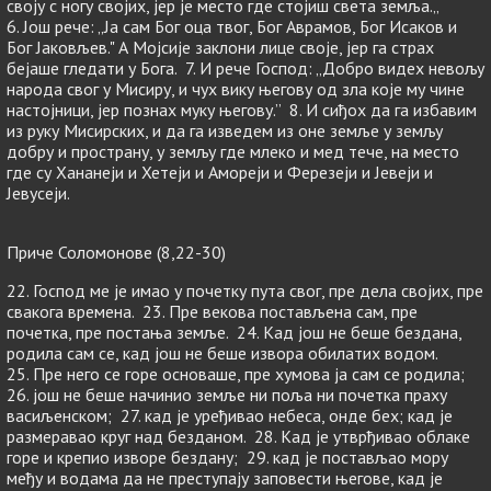
своју с ногу својих, јер је место где стојиш света земља.„
6. Још рече: „Ја сам Бог оца твог, Бог Аврамов, Бог Исаков и
Бог Јаковљев." А Мојсије заклони лице своје, јер га страх
бејаше гледати у Бога. 7. И рече Господ: „Добро видех невољу
народа свог у Мисиру, и чух вику његову од зла које му чине
настојници, јер познах муку његову.” 8. И сиђох да га избавим
из руку Мисирских, и да га изведем из оне земље у земљу
добру и пространу, у земљу где млеко и мед тече, на место
где су Хананеји и Хетеји и Амореји и Ферезеји и Јевеји и
Јевусеји.
Приче Соломонове (8,22-30)
22. Господ ме је имао у почетку пута свог, пре дела својих, пре
свакога времена. 23. Пре векова постављена сам, пре
почетка, пре постања земље. 24. Кад још не беше бездана,
родила сам се, кад још не беше извора обилатих водом.
25. Пре него се горе основаше, пре хумова ја сам се родила;
26. још не беше начинио земље ни поља ни почетка праху
васиљенском; 27. кад је уређивао небеса, онде бех; кад је
размеравао круг над безданом. 28. Кад је утврђивао облаке
горе и крепио изворе бездану; 29. кад је постављао мору
међу и водама да не преступају заповести његове, кад је