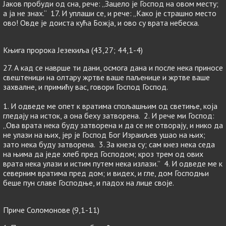
Јаков пробуди од сна, рече: „Зацело је Господ на овом месту;
а ја не знах.“ 17. И уплаши се, и рече: „Како је страшно место
ово! Овде је доиста кућа Божја, и ово су врата небеска.
Књига пророка Језекиља (43,27; 44,1-4)
27. А кад се наврше ти дани, осмога дана и после нека приносе
свештеници на олтару жртве ваше паљенице и жртве ваше
захвалне, и примићу вас, говори Господ Господ.
1. И одведе ме опет к вратима спољашњим од светиње, која
гледају на исток, а она беху затворена. 2. И рече ми Господ:
„Ова врата нека буду затворена и да се не отворају, и нико да
не улази на њих, јер је Господ Бог Израиљев ушао на њих;
зато нека буду затворена. 3. За кнеза су; сам кнез нека седа
на њима да једе хлеб пред Господом; кроз трем од ових
врата нека улази и истим путем нека излази.” 4. И одведе ме к
северним вратима пред дом; и видех, и гле, дом Господњи
беше пун славе Господње, и падох на лице своје.
Приче Соломонове (9,1-11)