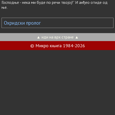
Господње - нека ми буде по речи твојој!” И анђео отиде од
ње.
Охридски пролог
▲ иди на врх стране ▲
© Микро књига 1984-2026