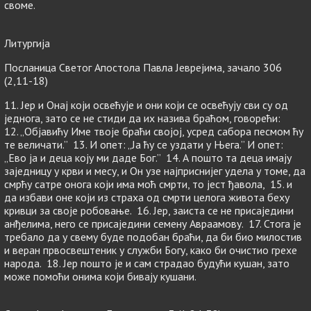
своме.
Литургија
Посланица Светог Апостола Павла Јеврејима, зачало 306
(2,11-18)
11. Јер и Онај који освећује и они који се освећују сви су од
једнога, зато се не стиди да их назива браћом, говорећи:
12. „Објавићу Име твоје браћи својој, усред сабора песмом ћу
те величати.” 13. И опет: „Ја ћу се уздати у Њега.” И опет:
„Ево ја и деца коју ми даде Бог.” 14. А пошто та деца имају
заједницу у крви и месу, и Он узе најприснијег удела у томе, да
смрћу сатре онога који има моћ смрти, то јест ђавола, 15. и
да избави оне који из страха од смрти целога живота беху
кривци за своје робовање. 16. Јер, заиста се не присаједини
анђелима, него се присаједини семену Авраамову. 17. Стога је
требало да у свему буде подобан браћи, да би био милостив
и веран првосвештеник у служби Богу, како би очистио грехе
народа. 18. Јер пошто је и сам страдао будући кушан, зато
може помоћи онима који бивају кушани.