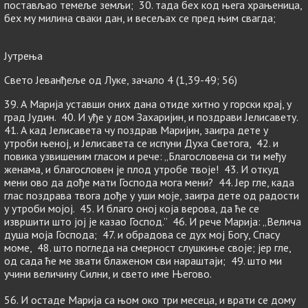
постављао темеље земљи; 30. тада бех код њега храњеница,
бех му милина сваки дан, и весељах се пред њим свагда;
Јутрења
Свето Јеванђеље од Луке, зачало 4 (1,39-49; 56)
39. А Марија уставши оних дана отиде хитно у горски крај, у
град Јудин. 40. И уђе у дом Захаријин, и поздрави Јелисавету.
41. А кад Јелисавета чу поздрав Маријин, заигра дете у
утроби њеној, и Јелисавета се испуни Духа Светога, 42. и
повика узвишеним гласом и рече: „Благословена си ти међу
женама, и благословен је плод утробе твоје! 43. И откуд
мени ово да дође мати Господа мога мени? 44. Јер гле, када
глас поздрава твога дође у уши моје, заигра дете од радости
у утроби мојој. 45. И благо оној која верова, да ће се
извршити што јој је казао Господ.” 46. И рече Марија: „Велича
душа моја Господа; 47. и обрадова се дух мој Богу, Спасу
моме, 48. што погледа на смерност слушкиње своје; јер гле,
од сада ће ме звати блаженом сви нараштаји; 49. што ми
учини величину Силни, и свето име Његово.
56. И остаде Марија са њом око три месеца, и врати се дому