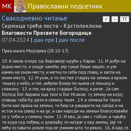
МК
Православни подсетник
Свакодневно читање
+
–
TT
Седмица трећа поста – Крстопоклона
Благовести Пресвете Богородице
07.04.2024
|
дан пре
|
дан после
Прва књига Мојсијева (28,10-17)
10. А Јаков отиде од Вирсавеје идући у Харан. 11. И дође на
једно место, и ондје заноћи, јер сунце беше зашло; и узе
камен на оном месту, и метну га себи под главу, и заспа на
оном месту. 12. И усни, а то лестве стајаху на земљи а врхом
тицаху у небо, и гле, анђели Божји по њима се пењаху и
слажаху; 13. и гле, на врху стајаше Господ, и рече: „Ја сам
Господ Бог Аврама оца твог и Бог Исаков; ту земљу на којој
спаваш теби ћу дати и семену твом; 14. и семена ће твога
бити као праха на земљи, те ћеш се раширити на запад и на
исток и на север и на југ, и сви народи на земљи благословиће
се у теби и у семену твом. 15. И ево, ја сам с тобом, и чуваћу
те куда год пођеш, и довешћу те натраг у ову земљу, јер те
нећу оставити докле год не учиним што ти рекох. 16. А кад се