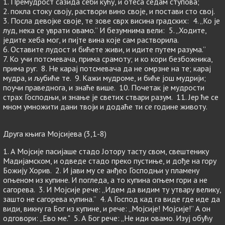
1. Премудрост сазида себи кућу, и отеса седам ступова;
2. покла стоку своју, раствори вино своје, и постави сто свој.
3. Посла девојке своје, те зове сврх висина градских: 4. „Ко је
луд, нека се уврати овамо.” И безумнима вели: 5. „Ходите,
једите хеба мог, и пијте вина које сам растворила.
6. Оставите лудост и бићете живи, и идите путем разума.”
7. Ко учи потсмевача, прима срамоту; и ко кори безбожника,
прима руг. 8. Не карај потсмевача да не омрзне на те; карај
мудра, и љубиће те. 9. Кажи мудроме, и биће још мудрији;
поучи праведнога, и знаће више. 10. Почетак је мудрости
страх Господњи, и знање је светих ствари разум. 11. Јер ће се
мном умножити дани твоји и додаће ти се године животу.
Друга књига Мојсијевa (3,1-8)
1. А Мојсије пасијаше стадо Јотору тасту свом, свештенику
Мадијамском, и одведе стадо преко пустиње, и дође на гору
Божију Хорив. 2. И јави му се анђео Господњи у пламену
огњеном из купине. И погледа, а то купина огњем гори а не
сагорева. 3. И Мојсије рече: „Идем да видим ту утвару велику,
зашто не сагорева купина.” 4. А Господ кад га виде где иде да
види, викну га Бог из купине, и рече: „Мојсије! Мојсије!” А он
одговори: „Ево ме." 5. А Бог рече: „Не иди овамо. Изуј обућу