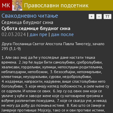
МК
Православни подсетник
Свакодневно читање
+
–
TT
Седмица блудног сина
Субота седмице блудног сина
02.03.2024
|
дан пре
|
дан после
Друга Посланица Светог Апостола Павла Тимотеју, зачало
295 (3,1-9)
1. Али ово знај да ће у последње дане настати тешка
времена. 2. Јер ће људи бити самољубиви, среброљубиви,
хвалисави, гордељиви, хулници, непослушни родитељима,
неблагодарни, непобожни, 3. безосећајни, непомирљиви,
клеветници, неуздржљиви, сурови, недоброљубиви,
4. издајници, напрасити, надувени, више сластољубиви него
богољубиви, 5. који имају изглед побожности, а силе њене су
се одрекли. И клони се ових. 6. Јер су од ових они који се
увлаче у куће и заводе жене које су натоварене гресима и
вођене различитим пожудама, 7. које се свагда уче, и никад
не могу да дођу до познања истине. 8. Као што се Јаније и
Јамврије противише Мојсеју, тако се и ови противе истини,