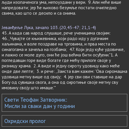
људи изопаченога ума, непоуздани у вери. 9. Али неће више
напредовати; јер ће њихово безумље постати очигледно
свима, као што се десило и са онима.
Јеванђеље Лука, зачало 103. (20,45-47; 21,1-4)
45. А када сав народ слушаше, рече ученицима својим:
46. „Чувајте се књижевника, који радо иду у дугачким
хаљинама, и воле поздраве на трговима, и прва места по
синагогама и зачеља на гозбама; 47. Који једу куће удовичке,
и лажно се моле дуго, они ће још већма бити осуђени."1. А
погледавши горе виде богате где мећу прилоге своје у
ризницу храма. 2. А виде и једну сироту удовицу како меће
онде две лепте; 3. и рече: „Заиста вам кажем: 'Ова сиромашна
удовица метну више од свију; 4. јер сви ови ставише на дар
Богу од сувишка свога, а она од сиротиње своје метну сву
имовину своју што имаше.'"
Свети Теофан Затворник:
Мисли за сваки дан у години
Охридски пролог