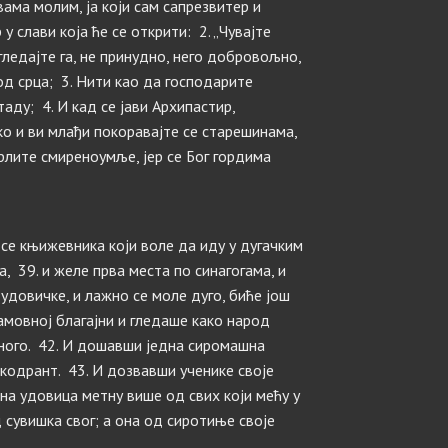
вама молим, ја који сам сапрезвитер и
 слави која ће се открити: 2. „Чувајте
гледајте га, не принудно, него добровољно,
 од срца; 3. Нити као да господарите
аду; 4. И кад се јави Архипастир,
ако и ви млађи покоравајте се старешинама,
грлите смиреноумље, јер се Бог гордима
е се књижевника који воле да иду у дугачким
, 39. и желе прва места по синагогама, и
 удовичке, и лажно се моле дуго, биће још
амовној благајни и гледаше како народ
много. 42. И дошавши једна сиромашна
 кодрант. 43. И дозвавши ученике своје
на удовица метну више од свих који мећу у
д сувишка свог; а она од сиротиње своје