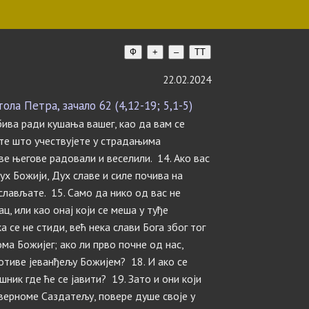
Ф
+
–
TT
22.02.2024
ла Петра, зачало 62 (4,12-19; 5,1-5)
бива ради кушања вашег, као да вам се
јте што учествујете у страдањима
ве његове радовали и веселили. 14. Ако вас
ух Божији, Дух славе и силе почива на
рослављате. 15. Само да нико од вас не
ц, или као онај који се меша у туђе
а се не стиди, већ нека слави Бога због тог
ома Божијег; ако ли прво почне од нас,
ротиве јеванђељу Божијем? 18. И ако се
ник где ће се јавити? 19. Зато и они који
 верноме Саздатељу, повере душе своје у