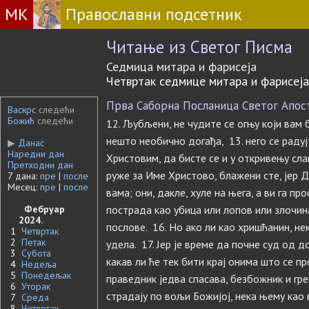
МК
Православни подсетник
Читање из Светог Писма
Седмица митара и фарисеја
Четвртак седмице митара и фарисеја
Прва Саборна Посланица Светог Апосто
Васкрс
следећи
Божић
следећи
12. Љубљени, не чудите се огњу који вам 
нешто необично догађа, 13. него се раду
▶
Данас
Наредни дан
Христовим, да бисте се и у откривењу сла
Претходни дан
руже за Име Христово, блажени сте, јер Д
7 дана:
пре
|
после
Месец:
пре
|
после
вама; они, дакле, хуле на њега, а ви га п
Фебруар
пострада као убица или лопов или злочина
2024.
послове. 16. Но ако ли као хришћанин, нек
1
Четвртак
2
Петак
удела. 17. Јер је време да почне суд од д
3
Субота
какав ли ће тек бити крај онима што се п
4
Недеља
5
Понедељак
праведник једва спасава, безбожник и греш
6
Уторак
страдају по вољи Божијој, нека њему као
7
Среда
8
Четвртак