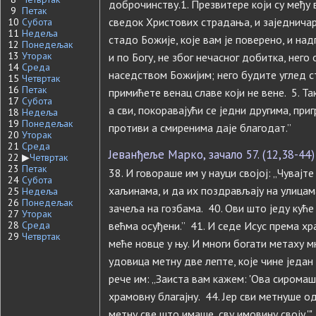
доброчинству.1. Презвитере који су међу 
9
Петак
сведок Христових страдања, и заједничар у
10
Субота
11
Недеља
стадо Божије, које вам је поверено, и над
12
Понедељак
13
Уторак
и по Богу, не због нечасног добитка, него
14
Среда
наседством Божијим; него будите углед ст
15
Четвртак
16
Петак
примићете венац славе који не вене. 5. Т
17
Субота
а сви, покоравајући се једни другима, при
18
Недеља
19
Понедељак
противи а смиренима даје благодат.”
20
Уторак
21
Среда
Јеванђеље Марко, зачало 57. (12,38-44)
22
▶
Четвртак
23
Петак
38. И говораше им у науци својој: „Чувајт
24
Субота
хаљинама, и да их поздрављају на улицама
25
Недеља
26
Понедељак
зачеља на гозбама. 40. Ови што једу куће
27
Уторак
28
Среда
већма осуђени.” 41. И седе Исус према хр
29
Четвртак
меће новце у њу. И многи богати метаху 
удовица метну две лепте, које чине један
рече им: „Заиста вам кажем: 'Ова сиромаш
храмовну благајну. 44. Јер сви метнуше о
метну све што имаше, сву имовину своју.'"