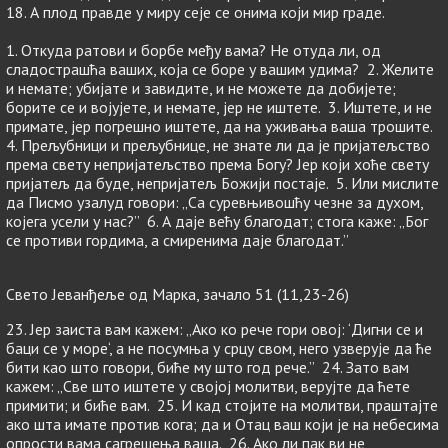
18. А плод правде у миру сеје се онима који мир граде.
1. Откуда ратови и борбе међу вама? Не отуда ли, од
сладострашћа ваших, која се боре у вашим удима? 2. Желите
и немате; убијате и завидите, и не можете да добијете;
борите се и војујете, и немате, јер не иштете. 3. Иштете, и не
примате, јер погрешно иштете, да на уживања ваша трошите.
4. Прељубници и прељубнице, не знате ли да је пријатељство
према свету непријатељство према Богу? Јер који хоће свету
пријатељ да буде, непријатељ Божији постаје. 5. Или мислите
да Писмо узалуд говори: „Са суревњивошћу чезне за духом,
којега усели у нас?” 6. А даје већу благодат; стога каже: „Бог
се противи гордима, а смиренима даје благодат.”
Свето Јеванђеље од Марка, зачало 51 (11,23-26)
23. Јер заиста вам кажем: „Ако ко рече гори овој: ‘Дигни се и
баци се у море‘, а не посумња у срцу свом, него узверује да ће
бити као што говори, биће му што год рече.” 24. Зато вам
кажем: „Све што иштете у својој молитви, верујте да ћете
примити; и биће вам. 25. И кад стојите на молитви, праштајте
ако шта имате против кога; да и Отац ваш који је на небесима
опрости вама сагрешења ваша. 26. Ако ли пак ви не