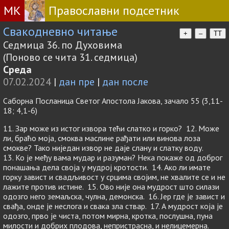
МК
Православни подсетник
Свакодневно читање
+
–
TT
Седмица 36. по Духовима
(Поново се чита 31. седмица)
Среда
07.02.2024
|
дан пре
|
дан после
Саборна Посланица Светог Апостола Јакова, зачало 55 (3,11-
18; 4,1-6)
11. Зар може из истог извора тећи слатко и горко? 12. Може
ли, браћо моја, смоква маслине рађати или винова лоза
смокве? Тако ниједан извор не даје слану и слатку воду.
13. Ко је међу вама мудар и разуман? Нека покаже од доброг
понашања дела своја у мудрој кротости. 14. Ако ли имате
горку завист и свадљивост у срцима својим, не хвалите се и не
лажите против истине. 15. Ово није она мудрост што силази
одозго него земаљска, чулна, демонска. 16. Јер где је завист и
свађа, онде је неслога и свака зла ствар. 17. А мудрост која је
одозго, прво је чиста, потом мирна, кротка, послушна, пуна
милости и добрих плодова, непристрасна, и нелицемерна.