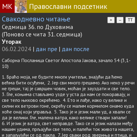
МК
Православни подсетник
Свакодневно читање
+
–
TT
Седмица 36. по Духовима
(Поново се чита 31. седмица)
Уторак
06.02.2024
|
дан пре
|
дан после
Саборна Посланица Светог Апостола Јакова, зачало 54 (3,1-
10)
1. Браћо моја, не будите многи учитељи, знајући да ћемо
већма бити осуђени, 2. Јер сви много грешимо. Ако неко у речи
не греши, тај је савршен човек, моћан је зауздати и све тело.
3. Гле, коњима стављамо узде у уста да нам се покоравају, и
све тело њихово окрећемо. 4. Ето и лађе, иако су велике и
силни их ветрови гоне, окрећу се малим кормилом онамо куда
хоће онај који управља. 5. Тако је и језик мали уд, а хвали се
да је велики. Гле, малена ватра, како велике ствари запали!
6. И језик је ватра, свет неправде. Тако се и језик налази међу
нашим удима, прљајући све тело, и палећи ток живота нашега,
и запаљујући се од пакла. 7. Јер сваки род звериња и птица, и