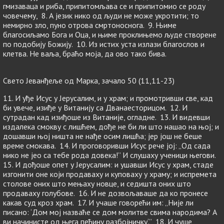
гмизаваца и риба, припитомљава се и припитомио се роду
човечему, 8. А језик нико од људи не може укротити; то
немирно зло, пуно отрова смртоноснога. 9. Њиме
благосиљамо Бога и Оца, и њиме проклињемо људе створене
по подобију Божију. 10. Из истих уста излази благослов и
клетва. Не ваља, браћо моја, да ово тако бива.
Свето Јеванђеље од Марка, зачало 50 (11,11-23)
11. И уђе Исус у Јерусалим, и у храм; и промотривши све, кад
би увече, изиђе у Витанију са Дванаесторицом. 12. И
сутрадан кад изиђоше из Витаније, огладне. 13. И видевши
издалека смокву с лишћем, дође не би ли што нашао на њој; и
дошавши њој ништа не нађе осим лишћа; јер још не беше
време смокава. 14. И проговоривши Исус рече јој: „Од сада
нико не јео са тебе рода довека!” И слушаху ученици његови.
15. И дођоше опет у Јерусалим: и ушавши Исус у храм, стаде
изгонити оне који продаваху и куповаху у храму; и испремета
столове оних што мењаху новце, и седишта оних што
продаваху голубове. 16. И не дозвољаваше да ко пронесе
какав суд кроз храм. 17. И учаше говорећи им: „Није ли
писано: ‘Дом мој назваће се дом молитве свима народима? А
ви начинисте од њега пећину разбојничку‘.” 18. И чуше