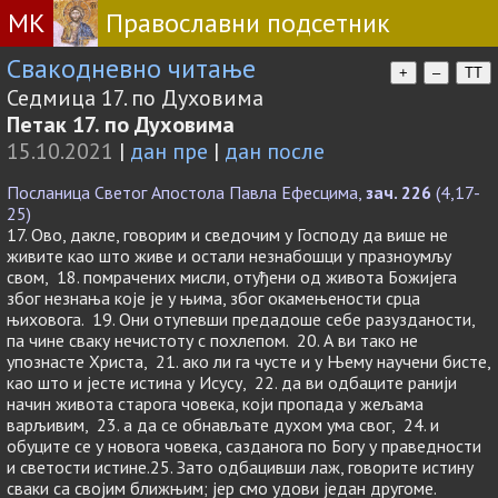
МК
Православни подсетник
Свакодневно читање
+
–
TT
Седмица 17. по Духовима
Петак 17. по Духовима
15.10.2021
|
дан пре
|
дан после
Посланица Светог Апостола Павла Ефесцима,
зач. 226
(4,17-
25)
17. Ово, дакле, говорим и сведочим у Господу да више не
живите као што живе и остали незнабошци у празноумљу
свом, 18. помрачених мисли, отуђени од живота Божијега
због незнања које је у њима, због окамењености срца
њиховога. 19. Они отупевши предадоше себе разузданости,
па чине сваку нечистоту с похлепом. 20. А ви тако не
упознасте Христа, 21. ако ли га чусте и у Њему научени бисте,
као што и јесте истина у Исусу, 22. да ви одбаците ранији
начин живота старога човека, који пропада у жељама
варљивим, 23. а да се обнављате духом ума свог, 24. и
обуците се у новога човека, сазданога по Богу у праведности
и светости истине.25. Зато одбацивши лаж, говорите истину
сваки са својим ближњим; јер смо удови један другоме.