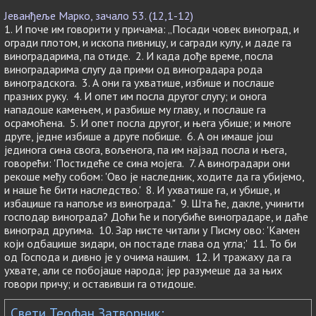
Јеванђеље Марко, зачало 53. (12,1-12)
1. И поче им говорити у причама: „Посади човек виноград, и
огради плотом, и ископа пивницу, и сагради кулу, и даде га
виноградарима, па отиде. 2. И када дође време, посла
виноградарима слугу да прими од виноградара рода
виноградскога. 3. А они га ухватише, избише и послаше
празних руку. 4. И опет им посла другог слугу; и онога
нападоше камењем, и разбише му главу, и послаше га
осрамоћена. 5. И опет посла другог, и њега убише; и многе
друге, једне избише а друге побише. 6. А он имаше још
јединога сина свога, вољенога, па им најзад посла и њега,
говорећи: 'Постидеће се сина мојега. 7. А виноградари они
рекоше међу собом: 'Ово је наследник, ходите да га убијемо,
и наше ће бити наследство.' 8. И ухватише га, и убише, и
избацише га напоље из винограда." 9. Шта ће, дакле, учинити
господар винограда? Доћи ће и погубиће виноградаре, и даће
виноград другима. 10. Зар нисте читали у Писму ово: 'Камен
који одбацише зидари, он постаде глава од угла;' 11. То би
од Господа и дивно је у очима нашим. 12. И тражаху да га
ухвате, али се побојаше народа; јер разумеше да за њих
говори причу; и оставивши га отидоше.
Свети Теофан Затворник: