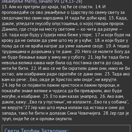
Јеванђеље Матеј, зачало 99. (24,13-28)
13. Али ко претрпи до краја, тај ће се спасти. 14. И
проповедаће се ово јеванђеље о Царству по свему свету за
сведочанство свим народима. И тада ће доћи крај. 15. Када,
дакле, угледате гнусобу опустошења, о којој говори пророк
Данило, где стоји на месту светоме — ко чита да разуме —
16. тада који буду у Јудеји нека беже у горе; 17. и који буде на
крову да не силази да узме што му је у кући; 18. и који буде у
пољу да се не враћа натраг да узме хаљине своје. 19. А тешко
трудницама и дојиљама у те дане. 20. Него се молите Богу да
не буде бежање ваше у зиму ни у суботу. 21. Јер ће тада бити
невоља велика каква није била од постанка света до сада,
нити ће бити. 22. И ако се не би скратили дани они, нико не би
остао; али изабраних ради скратиће се дани они. 23. Тада ако
вам ко рече: „Ево, овде је Христос или онде”, не верујте.
24. Јер ће се појавити лажни христоси и лажни пророци, и
показаће знаке велике и чудеса да би преварили, ако буде
могуће, и изабране. 25. Ето вам казах унапред. 26. Ако вам,
дакле, кажу: „Ево га у пустињи”, не излазите. „Ево га у собама”,
не верујте."27. Јер као што муња излази од истока и сине до
запада, тако ће бити и долазак Сина Човечијега. 28. Јер где је
труп, онде ће се и орлови окупити.
Свети Теофан Затворник: