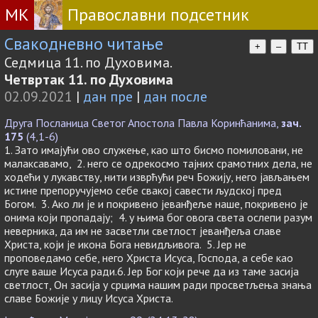
МК
Православни подсетник
Свакодневно читање
+
–
TT
Седмица 11. по Духовима.
Четвртак 11. по Духовима
02.09.2021
|
дан пре
|
дан после
Друга Посланица Светог Апостола Павла Коринћанима,
зач.
175
(4,1-6)
1. Зато имајући ово служење, као што бисмо помиловани, не
малаксавамо, 2. него се одрекосмо тајних срамотних дела, не
ходећи у лукавству, нити изврћући реч Божију, него јављањем
истине препоручујемо себе свакој савести људској пред
Богом. 3. Ако ли је и покривено јеванђеље наше, покривено је
онима који пропадају; 4. у њима бог овога света ослепи разум
неверника, да им не засветли светлост јеванђеља славе
Христа, који је икона Бога невидљивога. 5. Јер не
проповедамо себе, него Христа Исуса, Господа, а себе као
слуге ваше Исуса ради.6. Јер Бог који рече да из таме засија
светлост, Он засија у срцима нашим ради просветљења знања
славе Божије у лицу Исуса Христа.