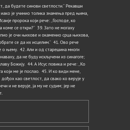
ст, да будете синови светлости.“ Рекавши
ер иако је учинио толика знамења пред њима,
Исаије пророка који рече: „Господе, ко
 коме се откри?“ 39. Зато не могаху
лепио је очи њихове и окаменио срца њихова,
обрате се да их исцелим.“ 41. Ово рече
е о њему. 42. Али и од старешина многи
знаваху, да не буду искључени из синагоге;
лаву Божију. 44. А Исус повика и рече: „Ко
га који ме је послао. 45. И ко види мене,
т дођох као светлост, да свако ко верује у
ечи и не верује, ја му не судим; јер не
т.