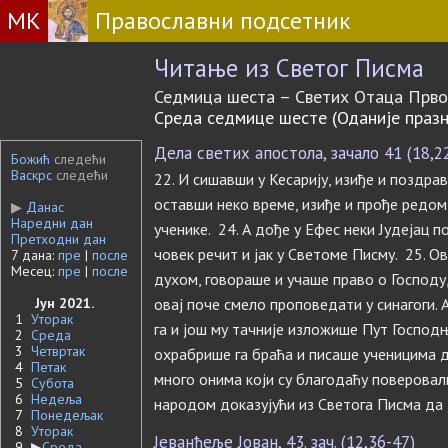
МК
Православни подсетник
Читање из Светог Писма
Седмица шеста – Светих Отаца Прво
Среда седмице шесте (Оданије празн
Дела светих апостола, зачало 41 (18,2
Божић
следећи
Васкрс
следећи
22. И сишавши у Кесарију, изиђе и поздрави
оставши неко време, изиђе и прође редом 
▶
Данас
Наредни дан
ученике. 24. А дође у Ефес неки Јудејац 
Претходни дан
човек речит и јак у Светоме Писму. 25. О
7 дана:
пре
|
после
Месец:
пре
|
после
духом, говораше и учаше право о Господу
Јун 2021.
овај поче смело проповедати у синагоги. 
1
Уторак
га и још му тачније изложише Пут Господњи
2
Среда
3
Четвртак
охрабрише га браћа и писаше ученицима 
4
Петак
много онима који су благодаћу поверовали
5
Субота
6
Недеља
народом доказујући из Светога Писма да ј
7
Понедељак
8
Уторак
Јеванђеље Јован, 43. зач. (12,36-47)
9
▶
Среда