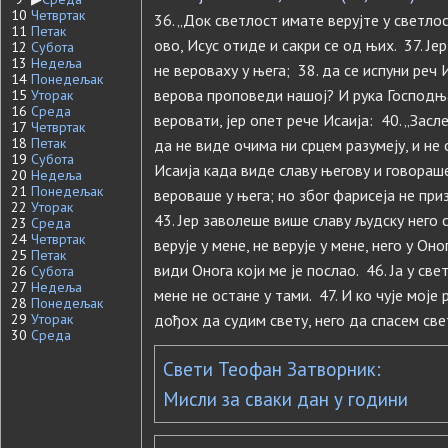
10
Четвртак
36. „Док светлост имате верујте у светло
11
Петак
ово, Исус отиде и сакри се од њих. 37. Ј
12
Субота
13
Недеља
не вероваху у њега; 38. да се испуни реч 
14
Понедељак
верова проповеди нашој? И рука Господња
15
Уторак
16
Среда
веровати, јер опет рече Исаија: 40. „Зас
17
Четвртак
18
Петак
да не виде очима ни срцем разумеју, и не 
19
Субота
Исаија када виде славу његову и говораш
20
Недеља
21
Понедељак
вероваше у њега; но због фарисеја не при
22
Уторак
43. Јер заволеше више славу људску него с
23
Среда
24
Четвртак
верује у мене, не верује у мене, него у Оно
25
Петак
види Онога који ме је послао. 46. Ја у све
26
Субота
27
Недеља
мене не остане у тами. 47. И ко чује моје р
28
Понедељак
29
Уторак
дођох да судим свету, него да спасем све
30
Среда
Свети Теофан Затворник:
Мисли за сваки дан у години