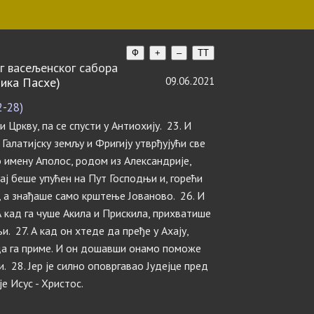
Ф
+
–
TT
г васељенског сабора
ика Пасхе)
09.06.2021
2-28)
 Цркву, па се спусти у Антиохију. 23. И
Галатијску земљу и Фригију утврђујући све
по имену Аполос, родом из Александрије,
вај беше упућен на Пут Господњи и, горећи
, а знађаше само крштење Јованово. 26. И
А кад га чуше Акила и Прискила, прихватише
. 27. А кад он хтеде да пређе у Ахају,
да га приме. И он дошавши онамо поможе
. 28. Јер је силно оповргавао Јудејце пред
е Исус - Христос.