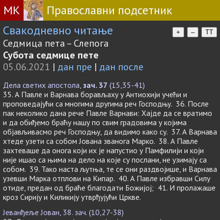
МК
Православни подсетник
Свакодневно читање
+
–
TT
Седмица пета – Слепога
Субота седмице пете
05.06.2021
|
дан пре
|
дан после
Дела светих апостола,
зач. 37
(15,35-41)
35. А Павле и Варнава борављаху у Антиохији учећи и
проповедајући са многима другима реч Господњу. 36. После
пак неколико дана рече Павле Варнави: Хајде да се вратимо
и да обиђемо браћу нашу по свим градовима у којима
објављивасмо реч Господњу, да видимо како су. 37. А Варнава
хтеде узети са собом Јована званога Марко. 38. А Павле
захтеваше да онога који их је напустио у Памфилији и који
није ишао са њима на дело на које су послани, не узимају са
собом. 39. Тако наста љутња, те се они раздвојише, и Варнава
узевши Марка отплови на Кипар. 40. А Павле избравши Силу
отиде, предан од браће благодати Божијој; 41. И пролажаше
кроз Сирију и Киликију утврђујући Цркве.
Јеванђеље Јован, 38. зач. (10,27-38)