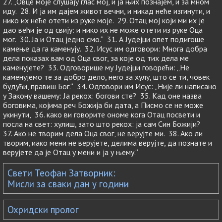
27. „Овце моје слушају глас мој, и ја њих познајем, и за мном
иду. 28. И ја им дајем живот вечни, и никад неће изгинути, и
нико их неће отети из руке моје. 29. Отац мој који ми их је
дао већи је од свију: и нико их не можe отeти из руке Оца
мог. 30. Ја и Отац једно смо.“ 31. А Јудејци опет подигоше
камење да га каменују. 32. Исус им одговори: Многа добра
дела показах вам од Оца свог, за које од тих дела ме
каменујете? 33. Одговорише му Јудејци говорећи: „Не
каменујемо те за добро дело, него за хулу, што се ти, човек
будући, правиш Бог.“ 34. Одговори им Исус: „Није ли написано
у Закону вашему: Ја рекох: богови сте? 35. Кад оне назва
боговима, којима реч Божија би дата, а Писмо се не може
укинути, 36. како ви говорите ономе кога Отац посвети и
посла на свет: хулиш, зато што рекох: ја сам Син Божији?
37. Ако не творим дела Оца свог, не верујте ми. 38. Ако ли
творим, иако мени не верујете, делима верујте, да познате и
верујете да је Отац у мени и ја у њему.“
Свети Теофан Затворник:
Мисли за сваки дан у години
Охридски пролог