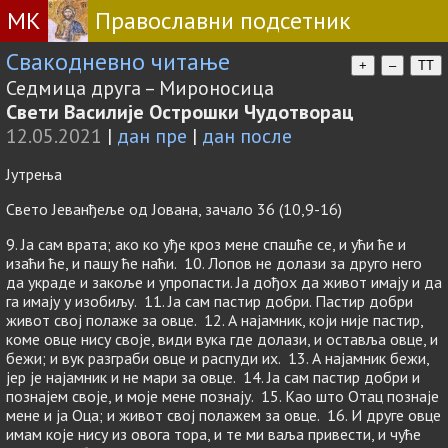
МК
Православни подсетник
Свакодневно читање
+
–
TT
Седмица друга – Мироносица
Свети Василије Острошки Чудотворац
12.05.2021
|
дан пре
|
дан после
Јутрења
Свето Јеванђеље од Јована, зачало 36 (10,9-16)
9. Ја сам врата; ако ко уђе кроз мене спашће се, и ући ће и
изаћи ће, и пашу ће наћи. 10. Лопов не долази за друго него
да украде и закоље и упропасти. Ја дођох да живот имају и да
га имају у изобиљу. 11. Ја сам пастир добри. Пастир добри
живот свој полаже за овце. 12. А најамник, који није пастир,
коме овце нису своје, види вука где долази, и оставља овце, и
бежи; и вук разграби овце и распуди их. 13. А најамник бежи,
јер је најамник и не мари за овце. 14. Ја сам пастир добри и
познајем своје, и моје мене познају. 15. Као што Отац познаје
мене и ја Оца; и живот свој полажем за овце. 16. И друге овце
имам које нису из овога тора, и те ми ваља привести, и чуће