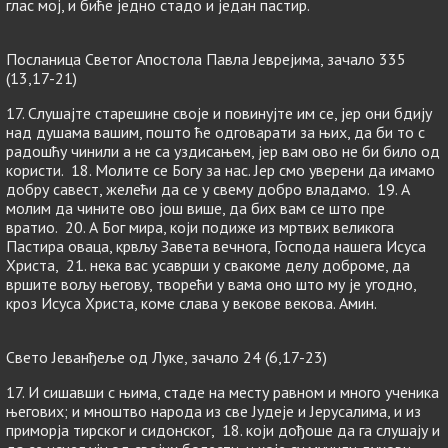
глас мој, и биће једно стадо и један пастир.
Посланица Светог Апостола Павла Јеврејима, зачало 335
(13,17-21)
17. Слушајте старешине своје и повинујте им се, јер они бдију
над душама вашим, пошто ће одговарати за њих, да би то с
радошћу чинили а не са уздисањем, јер вам ово не би било од
користи. 18. Молите се Богу за нас. Јер смо уверени да имамо
добру савест, желећи да се у свему добро владамо. 19. А
молим да чините ово још више, да бих вам се што пре
вратио. 20. А Бог мира, који подиже из мртвих великога
Пастира оваца, крвљу Завета вечнога, Господа нашега Исуса
Христа, 21. нека вас усаврши у свакоме делу доброме, да
вршите вољу његову, творећи у вама оно што му је угодно,
кроз Исуса Христа, коме слава у векове векова. Амин.
Свето Јеванђеље од Луке, зачало 24 (6,17-23)
17. И сишавши с њима, стаде на месту равном и много ученика
његових; и мноштво народа из све Јудеје и Јерусалима, и из
приморја тирског и сидонског, 18. који дођоше да га слушају и