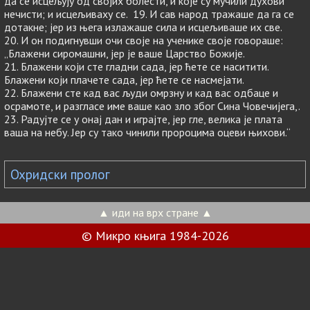
да се исцељују од својих болести, и које су мучили духови
нечисти; и исцељиваху се. 19. И сав народ тражаше да га се
дотакне; јер из њега излажаше сила и исцељиваше их све.
20. И он подигнувши очи своје на ученике своје говораше:
„Блажени сиромашни, јер је ваше Царство Божије.
21. Блажени који сте гладни сада, јер ћете се наситити.
Блажени који плачете сада, јер ћете се насмејати.
22. Блажени сте кад вас људи омрзну и кад вас одбаце и
осрамоте, и разгласе име ваше као зло због Сина Човечијега,.
23. Радујте се у онај дан и играјте, јер гле, велика је плата
ваша на небу. Јер су тако чинили пророцима оцеви њихови.“
Охридски пролог
▲ иди на врх стране ▲
© Микро књига 1984-2026