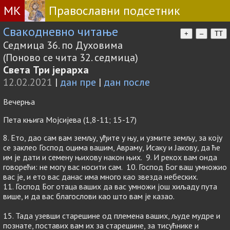
МК
Православни подсетник
Свакодневно читање
+
–
TT
Седмица 36. по Духовима
(Поново се чита 32. седмица)
Света Три јерарха
12.02.2021
|
дан пре
|
дан после
Вечерња
Пета књига Мојсијева (1,8-11; 15-17)
8. Ето, дао сам вам земљу, уђите у њу, и узмите земљу, за коју
се заклео Господ оцима вашим, Авраму, Исаку и Јакову, да ће
им је дати и семену њихову након њих. 9. И рекох вам онда
говорећи: не могу вас носити сам. 10. Господ Бог ваш умножио
вас је, и ето вас данас има много као звезда небеских.
11. Господ Бог отаца ваших да вас умножи још хиљаду пута
више, и да вас благослови као што вам је казао.
15. Тада узевши старешине од племена ваших, људе мудре и
познате, поставих вам их за старешине, за тисућнике и