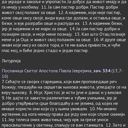
да украде и закоље и упропасти. Ја дођох да живот имају и да
га имају у изобиљу. 11. Ја сам пастир добри. Пастир добри
живот свој полаже за овце. 12. А најамник, који није пастир,
коме овце нису своје, види вука где долази, и оставља овце, и
бежи; и вук разграби овце и распуди их. 13. А најамник бежи,
јер је најамник и не мари за овце. 14. Ја сам пастир добри и
познајем своје, и моје мене познају. 15. Као што Отац познаје
мене и ја Оца; и живот свој полажем за овце. 16. И друге овце
имам које нису из овога тора, и те ми ваља привести, и чуће
глас мој, и биће једно стадо и један пастир.
Литургија
Посланица Светог Апостола Павла Јеврејима,
зач. 334
(13,7-
16)
7. Сећајте се својих старешина, који вам проповедаше реч
Божију; гледајући на свршетак њихова живота, угледајте се на
веру њихову. 8. Исус Христос је исти јуче и данас и у векове.
9. Не дајте се завести различитим и туђим учењима, јер је
добро утврђивати срце благодаћу а не јелима, од којих не
имаше користи они који су у њима уживали. 10. Ми имамо
жртвеник од кога немају права да једу они који служе скинији.
11. Јер телеса оних животиња, чију крв за грехе уноси
првосвештеник у светињу, спаљују се ван станишта. 12. Зато и