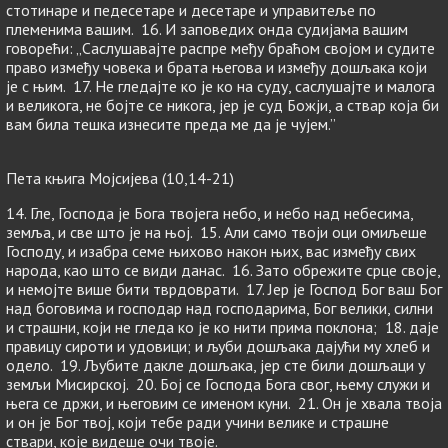
стотинаре и педесетаре и десетаре и управитеље по
племенима вашим. 16. И заповедих онда судијама вашим
говорећи: „Саслушавајте распре међу браћом својом и судите
право између човека и брата његова и између дошљака који
је с њим. 17. Не гледајте ко је ко на суду, саслушајте и малога
и великога, не бојте се никога, јер је суд Божји, а ствар која би
вам била тешка изнесите преда ме да је чујем.”
Пета књига Мојсијева (10,14-21)
14. Гле, Господа је Бога твојега небо, и небо над небесима,
земља, и све што је на њој. 15. Али само твоји оци омиљеше
Господу, и изабра семе њихово након њих, вас између свих
народа, као што се види данас. 16. Зато обрежите срце своје,
и немојте више бити тврдоврати. 17. Јер је Господ Бог ваш Бог
над боговима и господар над господарима, Бог велики, силни
и страшни, који не гледа ко је ко нити прима поклона; 18. даје
правицу сироти и удовици; и љуби дошљака дајући му хлеб и
одело. 19. Љубите дакле дошљака, јер сте били дошљаци у
земљи Мисирској. 20. Бој се Господа Бога свог, њему служи и
њега се држи, и његовим се именом куни. 21. Он је хвала твоја
и он је Бог твој, који тебе ради учини велике и страшне
ствари, које видеше очи твоје.