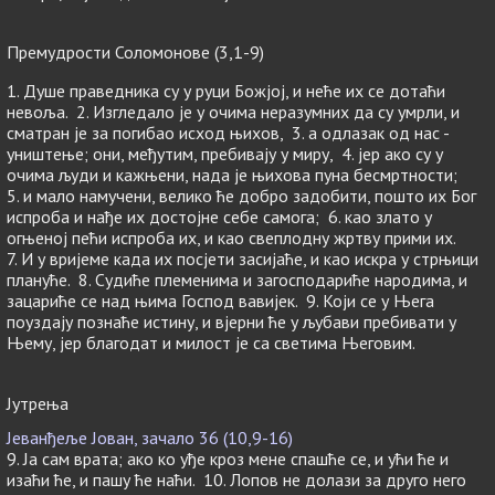
Премудрости Соломонове (3,1-9)
1. Душе праведника су у руци Божјој, и неће их се дотаћи
невоља. 2. Изгледало је у очима неразумних да су умрли, и
сматран је за погибао исход њихов, 3. а одлазак од нас -
уништење; они, међутим, пребивају у миру, 4. јер ако су у
очима људи и кажњени, нада је њихова пуна бесмртности;
5. и мало намучени, велико ће добро задобити, пошто их Бог
испроба и нађе их достојне себе самога; 6. као злато у
огњеној пећи испроба их, и као свеплодну жртву прими их.
7. И у вријеме када их посјети засијаће, и као искра у стрњици
плануће. 8. Судиће племенима и загосподариће народима, и
зацариће се над њима Господ вавијек. 9. Који се у Њега
поуздају познаће истину, и вјерни ће у љубави пребивати у
Њему, јер благодат и милост је са светима Његовим.
Јутрења
Јеванђеље Јован, зачало 36 (10,9-16)
9. Ја сам врата; ако ко уђе кроз мене спашће се, и ући ће и
изаћи ће, и пашу ће наћи. 10. Лопов не долази за друго него