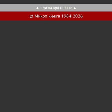
▲ иди на врх стране ▲
© Микро књига 1984-2026