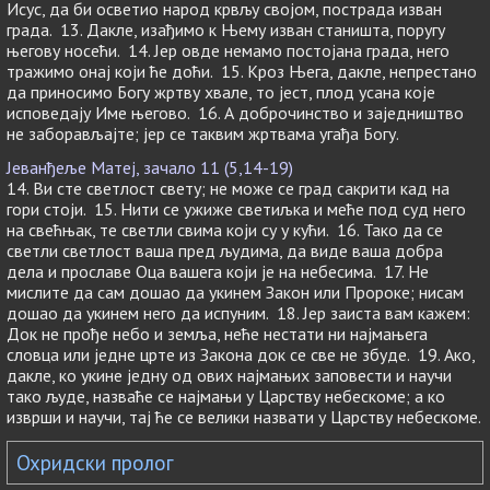
Исус, да би осветио народ крвљу својом, пострада изван
града. 13. Дакле, изађимо к Њему изван станишта, поругу
његову носећи. 14. Јер овде немамо постојана града, него
тражимо онај који ће доћи. 15. Кроз Њега, дакле, непрестано
да приносимо Богу жртву хвале, то јест, плод усана које
исповедају Име његово. 16. А доброчинство и заједништво
не заборављајте; јер се таквим жртвама угађа Богу.
Јеванђеље Матеј, зачало 11 (5,14-19)
14. Ви сте светлост свету; не може се град сакрити кад на
гори стоји. 15. Нити се ужиже светиљка и меће под суд него
на свећњак, те светли свима који су у кући. 16. Тако да се
светли светлост ваша пред људима, да виде ваша добра
дела и прославе Оца вашeга који је на небесима. 17. Не
мислите да сам дошао да укинем Закон или Пророке; нисам
дошао да укинем него да испуним. 18. Јер заиста вам кажем:
Док не прође небо и земља, неће нестати ни најмањега
словца или једне црте из Закона док се све не збуде. 19. Ако,
дакле, ко укине једну од ових најмањих заповести и научи
тако људе, назваће се најмањи у Царству небескоме; а ко
изврши и научи, тај ће се велики назвати у Царству небескоме.
Охридски пролог