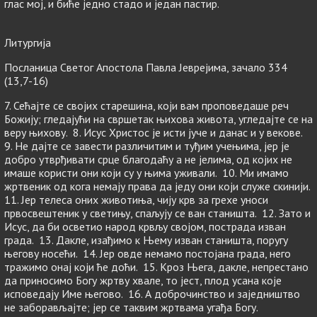
глас мој, и биће једно стадо и један пастир.
Литургија
Посланица Светог Апостола Павла Јеврејима, зачало 334
(13,7-16)
7. Сећајте се својих старешина, који вам проповедаше реч
Божију; гледајући на свршетак њихова живота, угледајте се на
веру њихову. 8. Исус Христос је исти јуче и данас и у векове.
9. Не дајте се завести различитим и туђим учењима, јер је
добро утврђивати срце благодаћу а не јелима, од којих не
имаше користи они који су у њима уживали. 10. Ми имамо
жртвеник од кога немају права да једу они који служе скинији.
11. Јер телеса оних животиња, чију крв за грехе уноси
првосвештеник у светињу, спаљују се ван станишта. 12. Зато и
Исус, да би осветио народ крвљу својом, пострада изван
града. 13. Дакле, изађимо к Њему изван станишта, поругу
његову носећи. 14. Јер овде немамо постојана града, него
тражимо онај који ће доћи. 15. Кроз Њега, дакле, непрестано
да приносимо Богу жртву хвале, то јест, плод усана које
исповедају Име његово. 16. А доброчинство и заједништво
не заборављајте; јер се таквим жртвама угађа Богу.