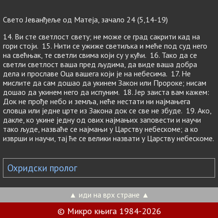
Свето Јеванђеље од Матеја, зачало 24 (5,14-19)
14. Ви сте светлост свету; не може се град сакрити кад на
гори стоји. 15. Нити се ужиже светиљка и меће под суд него
на свећњак, те светли свима који су у кући. 16. Тако да се
светли светлост ваша пред људима, да виде ваша добра
дела и прославе Оца вашeга који је на небесима. 17. Не
мислите да сам дошао да укинем Закон или Пророке; нисам
дошао да укинем него да испуним. 18. Јер заиста вам кажем:
Док не прође небо и земља, неће нестати ни најмањега
словца или једне црте из Закона док се све не збуде. 19. Ако,
дакле, ко укине једну од ових најмањих заповести и научи
тако људе, назваће се најмањи у Царству небескоме; а ко
изврши и научи, тај ће се велики назвати у Царству небескоме.
Охридски пролог
▲ иди на врх стране ▲
© Микро књига 1984-2026