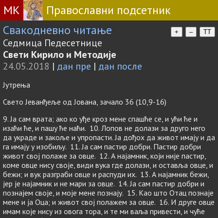
МК
Православни подсетник
Свакодневно читање
+
–
TT
Седмица Педесетнице
Свети Кирило и Методије
24.05.2018
|
дан пре
|
дан после
Јутрења
Свето Јеванђеље од Јована, зачало 36 (10,9-16)
9. Ја сам врата; ако ко уђе кроз мене спашће се, и ући ће и
изаћи ће, и пашу ће наћи. 10. Лопов не долази за друго него
да украде и закоље и упропасти. Ја дођох да живот имају и да
га имају у изобиљу. 11. Ја сам пастир добри. Пастир добри
живот свој полаже за овце. 12. А најамник, који није пастир,
коме овце нису своје, види вука где долази, и оставља овце, и
бежи; и вук разграби овце и распуди их. 13. А најамник бежи,
јер је најамник и не мари за овце. 14. Ја сам пастир добри и
познајем своје, и моје мене познају. 15. Као што Отац познаје
мене и ја Оца; и живот свој полажем за овце. 16. И друге овце
имам које нису из овога тора, и те ми ваља привести, и чуће