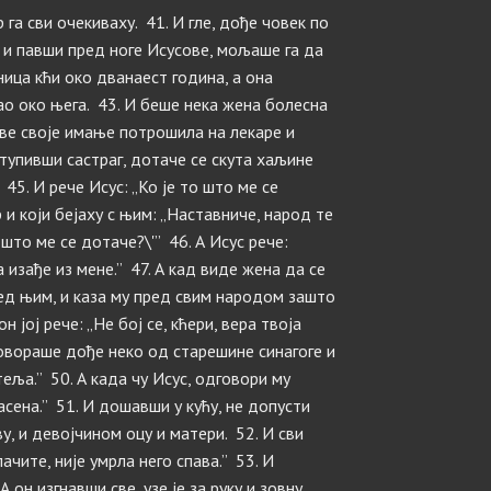
р га сви очекиваху. 41. И гле, дође човек по
, и павши пред ноге Исусове, мољаше га да
ница кћи око дванаест година, а она
ао око њега. 43. И беше нека жена болесна
све своје имање потрошила на лекаре и
ступивши састраг, дотаче се скута хаљине
45. И рече Исус: „Ко је то што ме се
 и који бејаху с њим: „Наставниче, народ те
о што ме се дотаче?\'” 46. А Исус рече:
а изађе из мене.” 47. А кад виде жена да се
ред њим, и каза му пред свим народом зашто
н јој рече: „Не бој се, кћери, вера твоја
 говораше дође неко од старешине синагоге и
теља.” 50. А када чу Исус, одговори му
пасена.” 51. И дошавши у кућу, не допусти
у, и девојчином оцу и матери. 52. И сви
лачите, није умрла него спава.” 53. И
 он изгнавши све, узе је за руку и зовну,