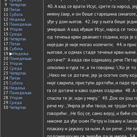
9
Четвртак
40. А кад се врати Исус, срете га народ, је
10
Петак
имену Јаир, и он беше старешина синагоге
11
Субота
12
Недеља
уђе у дом његов. 42. Јер у њега беше једи
13
Понедељак
умираше. А кад иђаше Исус, народ се тиск
14
Уторак
15
Среда
од течења крви дванаест година, која је 
16
Четвртак
17
Петак
ниједан је није могао излечити; 44. и при
18
Субота
његове, и одмах стаде течење крви њене. 
19
▶
Недеља
20
Понедељак
дотаче?” А када сви одрицаху, рече Петар
21
Уторак
опколио и гура те, а ти говориш: \'Ко је т
22
Среда
23
Четвртак
„Неко ме се дотаче, јер ја осетих силу кој
24
Петак
није сакрила, приступи дрхтећи, и паде п
25
Субота
26
Недеља
га се дотаче и како одмах оздрави. 48. А о
27
Понедељак
28
Уторак
спасла те је; иди у миру.” 49. Док он још
29
Среда
рече му: „Умрла је кћи твоја, не труди Учи
30
Четвртак
говорећи: „Не бој се, само веруј, и биће с
никоме да уђе осим Петру и Јовану и Јаков
плакаху и јаукаху за њом. А он рече: „Не п
подсмеваху му се знајући да је умрла. 54. А