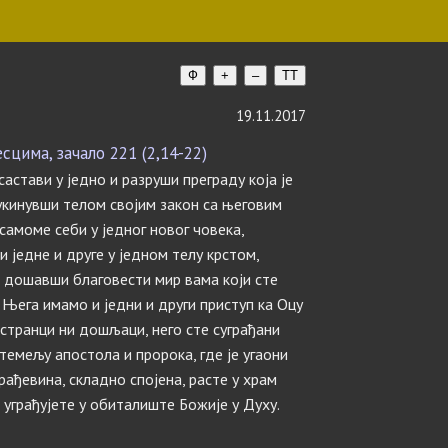
Ф
+
–
TT
19.11.2017
цима, зачало 221 (2,14-22)
 састави у једно и разруши преграду која је
 укинувши телом својим закон са његовим
самоме себи у једног новог човека,
и једне и друге у једном телу крстом,
 дошавши благовести мир вама који сте
з Њега имамо и једни и други приступ ка Оцу
е странци ни дошљаци, него сте суграђани
темељу апостола и пророка, где је угаони
рађевина, складно спојена, расте у храм
о уграђујете у обиталиште Божије у Духу.