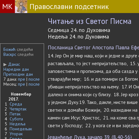
МК
Православни подсетник
Читање из Светог Писма
Седмица 24. по Духовима
Недеља 24. по Духовима
Посланица Светог Апостола Павла Ефес
Божић
следећи
Васкрс
следећи
14. Јер Он је мир наш, који и једне и друге
растављала, то јест непријатељство, 15.
▶
Данас
Наредни дан
заповестима и прописима, да оба сазда у 
Претходни дан
стварајући мир; 16. и да помири са Богом 
7 дана:
пре
|
после
Месец:
пре
|
после
убивши непријатељство на њему. 17. И Он
Новембар
далеко и онима који су близу. 18. Јер кро
2017.
у једном Духу.19. Тако, дакле, нисте виш
1
Среда
2
Четвртак
светих и домаћи Божији, 20. назидани на 
3
Петак
камен сам Исус Христос, 21. на коме сва г
4
Субота
5
Недеља
свети у Господу; 22. у кога се и ви заједн
6
Понедељак
7
Уторак
Јеванђеље Лука, зачало 39. (8,40-56)
8
Среда