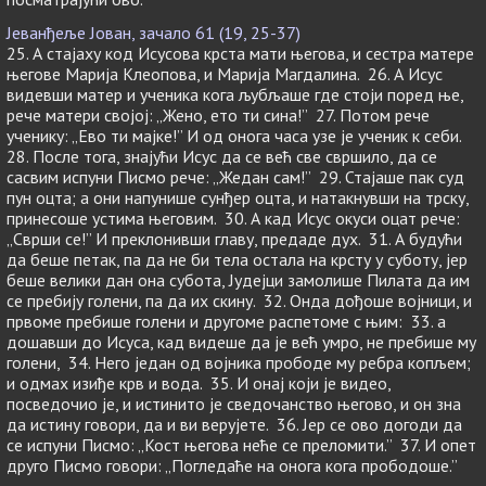
Јеванђеље Јован, зачало 61 (19, 25-37)
25. А стајаху код Исусова крста мати његова, и сестра матере
његове Марија Клеопова, и Марија Магдалина. 26. А Исус
видевши матер и ученика кога љубљаше где стоји поред ње,
рече матери својој: „Жено, ето ти сина!” 27. Потом рече
ученику: „Ево ти мајке!” И од онога часа узе је ученик к себи.
28. После тога, знајући Исус да се већ све свршило, да се
сасвим испуни Писмо рече: „Жедан сам!” 29. Стајаше пак суд
пун оцта; а они напунише сунђер оцта, и натакнувши на трску,
принесоше устима његовим. 30. А кад Исус окуси оцат рече:
„Сврши се!” И преклонивши главу, предаде дух. 31. А будући
да беше петак, па да не би тела остала на крсту у суботу, јер
беше велики дан она субота, Јудејци замолише Пилата да им
се пребију голени, па да их скину. 32. Онда дођоше војници, и
првоме пребише голени и другоме распетоме с њим: 33. а
дошавши до Исуса, кад видеше да је већ умро, не пребише му
голени, 34. Него један од војника прободе му ребра копљем;
и одмах изиђе крв и вода. 35. И онај који је видео,
посведочио је, и истинито је сведочанство његово, и он зна
да истину говори, да и ви верујете. 36. Јер се ово догоди да
се испуни Писмо: „Кост његова неће се преломити.” 37. И опет
друго Писмо говори: „Погледаће на онога кога прободоше.”