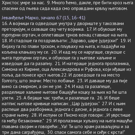
Христос умре за нас. 9. Много ћемо, дакле, пре бити кроз њега
спасени од гњева сада када смо оправдани крвљу његовом.
Јеванђеље Марко, зачало 67 (15, 16-41)
16. А војници га одведоше унутра у двориште у такозвани
преторијум, и сазваше сву чету војника. 17. И обукоше му
пурпурни огртач, и оплетавши трнов венац ставише на њега.
18. И стадоше га поздрављати: „Здраво, царе јудејски!" 19. И
бијаху га по глави трском, и пљуваху на њега, и падајући на
кољена клањаху му се. 20. И кад му се наругаше, свукоше с
њега пурпурни огртач, и обукоше га у његове хаљине и
изведоше да га разапну. 21. И натераше једнога пролазника,
Симона из Кирине, оца Александрова и Руфова, који иђаше из
поља, да понесе крст његов.22. И доведоше га на место
Голготу, што значи: Место лобање. 23. И даваше му да пије
вино са смирном, а он не узе. 24. И кад га разапеше,
разделише хаљине његове бацајући коцку за њих ко ће шта
узети. 25. А бејаше час трећи, и разапеше га. 26. И беше
натпис његове кривице написан: „Цар јудејски." 27. И с њим
распеше два разбојника, једнога с десне, а једнога с леве
стране њему. 28. И испуни се Писмо које говори: „И уврстише
га међу безаконике." 29. И пролазници хуљаху на њега машући
главама својим и говорећи: „Уа! Ти што храм разваљујеш и за
три дана саграђујеш, 30. спаси самога себе и сиђи с крста!"