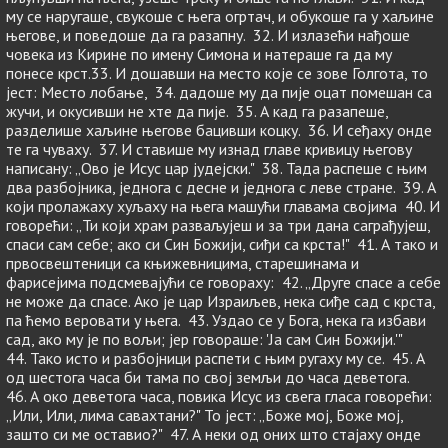
му се наругаше, свукоше с њега огртач, и обукоше га у хаљине
његове, и поведоше да га разапну. 32. И излазећи нађоше
човека из Кирине по имену Симона и натераше га да му
понесе крст.33. И дошавши на место које се зове Голгота, то
јест: Место лобање, 34. дадоше му да пије оцат помешан са
жучи, и окусивши не хте да пије. 35. А кад га разапеше,
разделише хаљине његове бацивши коцку. 36. И сеђаху онде
те га чуваху. 37. И ставише му изнад главе кривицу његову
написану: „Ово је Исус цар јудејски." 38. Тада распеше с њим
два разбојника, једнога с десне и једнога с леве стране. 39. А
који пролажаху хуљаху на њега машући главама својима 40. И
говорећи: „Ти који храм разваљујеш и за три дана саграђујеш,
спаси сам себе; ако си Син Божији, сиђи са крста!" 41. А тако и
првосвештеници са књижевницима, старешинама и
фарисејима подсмевајући се говораху: 42. „Друге спасе а себе
не може да спасе. Ако је цар Израиљев, нека сиђе сад с крста,
па ћемо веровати у њега. 43. Уздао се у Бога, нека га избави
сад, ако му је по вољи; јер говораше: 'Ја сам Син Божији.'"
44. Тако исто и разбојници распети с њим ругаху му се. 45. А
од шестога часа би тама по свој земљи до часа деветога.
46. А око деветога часа, повика Исус из свега гласа говорећи:
„Или, Или, лима савахтани?" То јест: „Боже мој, Боже мој,
зашто си ме оставио?" 47. А неки од оних што стајаху онде