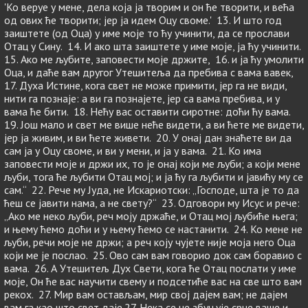
'Ко веруе у мене, дела која ја творим и он ће творити, и већа
од ових ће творити; јер ја идем Оцу своме.' 13. И што год
заиштете (од Оца) у име моје то ћу учинити, да се прослави
Отац у Сину. 14. И ако шта заиштете у име моје, ја ћу учинити.
15. Ако ме љубите, заповести моје држите, 16. и ја ћу умолити
Оца, и даће вам другог Утешитеља да пребива с вама вавек,
17. Духа Истине, кога свет не може примити, јер га не види,
нити га познаје: а ви га познајете, јер са вама пребива, и у
вама ће бити. 18. Нећу вас оставити сиротне: доћи ћу вама.
19. Још мало и свет ме више неће видети, а ви ћете ме видети,
јер ја живим, и ви ћете живети. 20. У онај дан знаћете ви да
сам ја у Оцу своме, и ви у мени, и ја у вама. 21. Ко има
заповести моје и држи их, то је онај који ме љуби; а који мене
љуби, тога ће љубити Отац мој; и ја ћу га љубити и јавићу му се
сам.“ 22. Рече му Јуда, не Искариотски: „Господе, шта је то да
ћеш се јавити нама, а не свету?“ 23. Одговори му Исус и рече:
„Ако ме неко љуби, реч моју држаће, и Отац мој љубиће њега;
и њему ћемо доћи и у њему ћемо се настанити. 24. Ко мене не
љуби, речи моје не држи; а реч коју чујете није моја него Оца
који ме је послао. 25. Ово сам вам говорио док сам боравио с
вама. 26. А Утешитељ Дух Свети, кога ће Отац послати у име
моје, Он ће вас научити свему и подсетиће вас на све што вам
рекох. 27. Мир вам остављам, мир свој дајем вам; не дајем
вам га као што свет даје.27. Нека се не збуњује срце ваше и