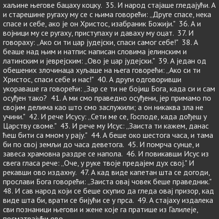
хаљине његове бацаху коцку. 35. И народ стајаше гледајући. А
и старешине ругаху му се с њима говорећи: „Друге спасе, нека
спасе и себе, ако је он Христос, изабраник Божији." 36. А и
војници му се ругаху, приступаху и даваху му оцат. 37. И
говораху: „Ако си ти цар јудејски, спаси самог себе!" 38. А
беаше над њим и натпис написан словима јелинским и
латинским и јеврејским: „Ово је цар јудејски." 39. А један од
обешених злочинаца хуљаше на њега говорећи: „Ако си ти
Христос, спаси себе и нас!" 40. А други одговоривши
укораваше га говорећи: „Зар се ти не бојиш Бога, када си и сам
осуђен тако? 41. А ми смо праведно осуђени, јер примамо по
својим делима као што смо заслужили; а он никаква зла не
учини." 42. И рече Исусу: „Сети ме се, Господе, када дођеш у
Царству своме." 43. И рече му Исус: „Заиста ти кажем, данас
ћеш бити са мном у рају." 44. А беше око шестога часа, и тама
би по свој земљи до часа деветога. 45. И помрча сунце, и
завеса храмовна раздре се напола. 46. И повикавши Исус из
свега гласа рече: „Оче, у руке твоје предајем дух свој." И
рекавши ово издахну. 47. А кад виде капетан шта се догоди,
прослави Бога говорећи: „Заиста овај човек беше праведник."
48. И сав народ који се беше скупио да гледа овај призор, кад
виде шта би, врати се бијући се у прса. 49. А стајаху издалека
сви познаници његови и жене које га пратише из Галилеје,
посматрајући ово.