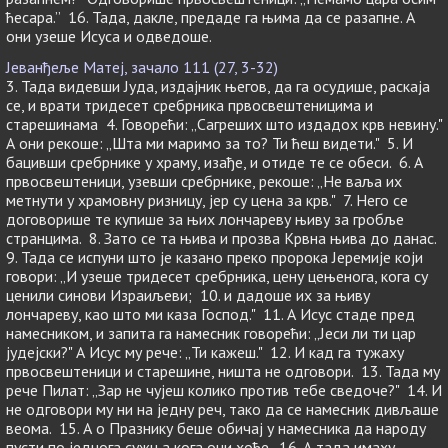
ћесара.” 16. Тада, дакле, предаде га њима да се разапне. А
они узеше Исуса и одведоше.
Јеванђеље Матеј, зачало 111 (27, 3-32)
3. Тада видевши Јуда, издајник његов, да га осудише, раскаја
се, и врати тридесет сребрника првосвештеницима и
старешинама 4. Говорећи: „Сагреших што издадох крв невину."
А они рекоше: „Шта ми маримо за то? Ти ћеш видети." 5. И
бацивши сребрнике у храму, изађе, и отиде те се обеси. 6. А
првосвештеници, узевши сребрнике, рекоше: „Не ваља их
метнути у храмовну ризницу, јер су цена за крв." 7. Него се
договорише те купише за њих лончареву њиву за гробље
странцима. 8. Зато се та њива и прозва Крвна њива до данас.
9. Тада се испуни што је казано преко пророка Јеремије који
говори: „И узеше тридесет сребрника, цену цењенога, кога су
ценили синови Израиљеви; 10. и дадоше их за њиву
лончареву, као што ми каза Господ." 11. А Исус стаде пред
намесником, и запита га намесник говорећи: „Јеси ли ти цар
јудејски?" А Исус му рече: „Ти кажеш." 12. И кад га тужаху
првосвештеници и старешине, ништа не одговори. 13. Тада му
рече Пилат: „Зар не чујеш колико против тебе сведоче?" 14. И
не одговори му ни на једну реч, тако да се намесник дивљаше
веома. 15. А о Празнику беше обичај у намесника да народу
пусти по једнога сужња кога они хоће. 16. А тада имаху