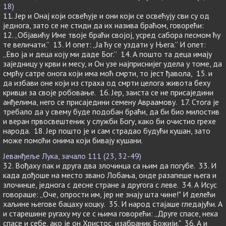
18)
11. Јер и Онај који освећује и они који се освећују сви су од
једнога, зато се не стиди да их назива браћом, говорећи:
12. „Објавићу Име твоје браћи својој, усред сабора песмом ћу
те величати.” 13. И опет: „Ја ћу се уздати у Њега.” И опет:
„Ево ја и деца коју ми даде Бог.” 14. А пошто та деца имају
заједницу у крви и месу, и Он узе најприснијег удела у томе, да
смрћу сатре онога који има моћ смрти, то јест ђавола, 15. и
да избави оне који из страха од смрти целога живота беху
кривци за своје робовање. 16. Јер, заиста се не присаједини
анђелима, него се присаједини семену Авраамову. 17. Стога је
требало да у свему буде подобан браћи, да би био милостив
и веран првосвештеник у служби Богу, како би очистио грехе
народа. 18. Јер пошто је и сам страдао будући кушан, зато
може помоћи онима који бивају кушани.
Јеванђеље Лука, зачало 111 (23, 32-49)
32. Вођаху пак и друга два злочинца са њим да погубе. 33. И
када дођоше на место звано Лобања, онде разапеше њега и
злочинце, једнога с десне стране а другога с леве. 34. А Исус
говораше: „Оче, опрости им, јер не знају шта чине!" И делећи
хаљине његове бацаху коцку. 35. И народ стајаше гледајући. А
и старешине ругаху му се с њима говорећи: „Друге спасе, нека
спасе и себе, ако је он Христос, изабраник Божији." 36. А и