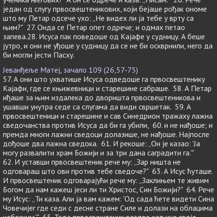
један од слугу првосвештеникових, који бејаше рођак ономе
што му Петар одсече ухо: „Не видех ли ја тебе у врту са
њим?" 27. Онда се Петар опет одрече; и одмах петао
запева.28. Исуса пак поведоше од Кајафе у судницу. А беше
јутро, и они не уђоше у судницу да се не би оскврнили, него да
би могли јести Пасху.
Јеванђеље Матеј, зачало 109 (26,57-75)
57. А они што ухватише Исуса одведоше га првосвештенику
Кајафи, где се књижевници и старешине сабраше. 58. А Петар
иђаше за њим издалека до дворишта првосвештеникова и
ушавши унутра седе са слугама да види свршетак. 59. А
првосвештеници и старешине и сав Синедрион тражаху лажна
сведочанства против Исуса да би га убили, 60. и не нађоше; и
премда многи лажни сведоци долазише, не нађоше. Најпосле
дођоше два лажна сведока. 61. И рекоше: „Он је казао: 'Ја
могу развалити храм Божији и за три дана саградити га.'"
62. И уставши првосвештеник рече му: „Зар ништа не
одговараш што ови против тебе сведоче?" 63. А Исус ћуташе.
И првосвештеник одговарајући рече му: „Заклињем те живим
Богом да нам кажеш јеси ли ти Христос, Син Божији?" 64. Рече
му Исус: „Ти каза. Али ја вам кажем: 'Од сада ћете видети Сина
Човечијег где седи с десне стране Силе и долази на облацима