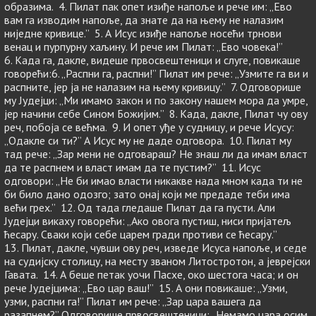
образима. 4. Пилат пак опет изиђе напоље и рече им: „Ево
вам га изводим напоље, да знате да на њему не налазим
ниједне кривице.” 5. А Исус изиђе напоље носећи трнови
венац и пурпурну хаљину. И рече им Пилат: „Ево човека!”
6. Када га, дакле, видеше првосвештеници и слуге, повикаше
говорећи:6. „Распни га, распни!” Пилат им рече: „Узмите га ви и
распните, јер ја не налазим на њему кривицу.” 7. Одговорише
му Јудејци: „Ми имамо закон и по закону нашем мора да умре,
јер начини себе Сином Божијим.” 8. Када, дакле, Пилат чу ову
реч, побоја се већма. 9. И опет уђе у судницу, и рече Исусу:
„Одакле си ти?” А Исус му не даде одговора. 10. Пилат му
тад рече: „Зар мени не одговараш? Не знаш ли да имам власт
да те распнем и власт имам да те пустим?” 11. Исус
одговори: „Не би имао власти никакве нада мном када ти не
би било дано одозго; зато онај који ме предаде теби има
већи грех.” 12. Од тада гледаше Пилат да га пусти. Али
Јудејци викаху говорећи: „Ако овога пустиш, ниси пријатељ
ћесару. Сваки који себе царем гради противи се ћесару.”
13. Пилат, дакле, чувши ову реч, изведе Исуса напоље, и седе
на судијску столицу, на месту званом Литостротон, а јеврејски
Гавата. 14. А беше петак уочи Пасхе, око шестога часа; и он
рече Јудејцима: „Ево цар ваш!” 15. А они повикаше: „Узми,
узми, распни га!” Пилат им рече: „Зар цара вашега да
разапнем?” Одговорише првосвештеници: „Немамо цара осим