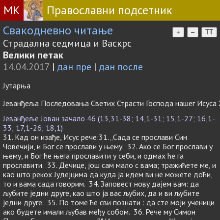
МК
Православни подсетник
Свакодневно читање
+
–
TT
Страдална седмица и Васкрс
Велики петак
14.04.2017
|
дан пре
|
дан после
Јутарња
Јеванђеља Последовања Светих Страсти Господа нашег Исуса 
Јеванђеље Јован зачало 46 (13,31-38; 14,1-31; 15,1-27; 16,1-
33; 17,1-26; 18,1)
31. Кад он изађе, Исус рече:31. „Сада се прослави Син
Човечији, и Бог се прослави у њему. 32. Ако се Бог прослави у
њему, и Бог ће њега прославити у себи, и одмах ће га
прославити. 33. Дечице, још сам мало с вама; тражићете ме, и
као што рекох Јудејцима да куда ја идем ви не можете доћи,
то и вама сада говорим. 34. Заповест нову дајем вам: да
љубите једни друге, као што ја вас љубих, да и ви љубите
једни друге. 35. По томе ће сви познати : да сте моји ученици
ако будете имали љубав међу собом. 36. Рече му Симон