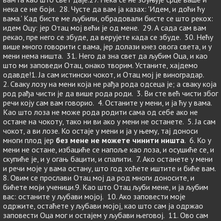
нека се не боји. 28. Чусте да вам ја казах: 'Идем, и доћи ћу
вама.' Кад бисте ме љубили, обрадовали бисте се што рекох:
идем Оцу: јер Отац мој већи је од мене. 29. А сада сам вам
рекао, пре него се збуде, да верујете када се збуде. 30. Нећу
више много говорити с вама, јер долази кнез овога света, и у
мени нема ништа. 31. Него да зна свет да љубим Оца, и као
што ми заповеди Отац, онако творим. Устаните, хајдемо
одавде!1. Ја сам истински чокот, и Отац мој је виноградар.
2. Сваку лозу на мени која не рађа рода одсеца је; а сваку која
род рађа чисти је да више рода роди. 3. Ви сте већ чисти због
речи коју сам вам говорио. 4. Останите у мени, и ја ћу у вама.
Као што лоза не може рода родити сама од себе ако не
остане на чокоту, тако ни ви ако у мени не останете. 5. Ја сам
чокот, а ви лозе. Ко остаје у мени и ја у њему, тај доноси
многи плод јер
без мене не можете чинити ништа
. 6. Ко у
мени не остане, избациће се напоље као лоза, и осушиће се, и
скупиће је, и у огањ бацити, и спалити. 7. Ако останете у мени
и речи моје у вама остану, што год хоћете иштите и биће вам.
8. Овим се прослави Отац мој да род многи доносите, и
бићете моји ученици.9. Као што Отац љуби мене, и ја љубим
вас: останите у љубави мојој. 10. Ако заповести моје
одржите, остаћете у љубави мојој, као што сам ја одржао
заповести Оца мог и остајем у љубави његовој. 11. Ово сам