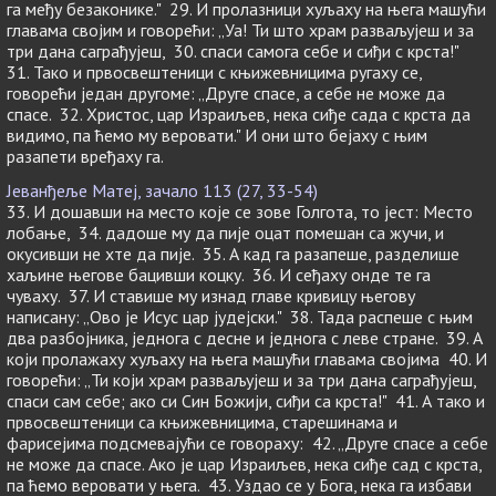
га међу безаконике." 29. И пролазници хуљаху на њега машући
главама својим и говорећи: „Уа! Ти што храм разваљујеш и за
три дана саграђујеш, 30. спаси самога себе и сиђи с крста!"
31. Тако и првосвештеници с књижевницима ругаху се,
говорећи један другоме: „Друге спасе, а себе не може да
спасе. 32. Христос, цар Израиљев, нека сиђе сада с крста да
видимо, па ћемо му веровати." И они што бејаху с њим
разапети вређаху га.
Јеванђеље Матеј, зачало 113 (27, 33-54)
33. И дошавши на место које се зове Голгота, то јест: Место
лобање, 34. дадоше му да пије оцат помешан са жучи, и
окусивши не хте да пије. 35. А кад га разапеше, разделише
хаљине његове бацивши коцку. 36. И сеђаху онде те га
чуваху. 37. И ставише му изнад главе кривицу његову
написану: „Ово је Исус цар јудејски." 38. Тада распеше с њим
два разбојника, једнога с десне и једнога с леве стране. 39. А
који пролажаху хуљаху на њега машући главама својима 40. И
говорећи: „Ти који храм разваљујеш и за три дана саграђујеш,
спаси сам себе; ако си Син Божији, сиђи са крста!" 41. А тако и
првосвештеници са књижевницима, старешинама и
фарисејима подсмевајући се говораху: 42. „Друге спасе а себе
не може да спасе. Ако је цар Израиљев, нека сиђе сад с крста,
па ћемо веровати у њега. 43. Уздао се у Бога, нека га избави