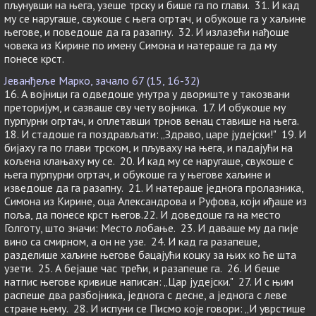
пљунувши на њега, узеше трску и бише га по глави. 31. И кад
му се наругаше, свукоше с њега огртач, и обукоше га у хаљине
његове, и поведоше да га разапну. 32. И излазећи нађоше
човека из Кирине по имену Симона и натераше га да му
понесе крст.
Јеванђеље Марко, зачало 67 (15, 16-32)
16. А војници га одведоше унутра у двориште у такозвани
преторијум, и сазваше сву чету војника. 17. И обукоше му
пурпурни огртач, и оплетавши трнов венац ставише на њега.
18. И стадоше га поздрављати: „Здраво, царе јудејски!" 19. И
бијаху га по глави трском, и пљуваху на њега, и падајући на
кољена клањаху му се. 20. И кад му се наругаше, свукоше с
њега пурпурни огртач, и обукоше га у његове хаљине и
изведоше да га разапну. 21. И натераше једнога пролазника,
Симона из Кирине, оца Александрова и Руфова, који иђаше из
поља, да понесе крст његов.22. И доведоше га на место
Голготу, што значи: Место лобање. 23. И даваше му да пије
вино са смирном, а он не узе. 24. И кад га разапеше,
разделише хаљине његове бацајући коцку за њих ко ће шта
узети. 25. А бејаше час трећи, и разапеше га. 26. И беше
натпис његове кривице написан: „Цар јудејски." 27. И с њим
распеше два разбојника, једнога с десне, а једнога с леве
стране њему. 28. И испуни се Писмо које говори: „И уврстише