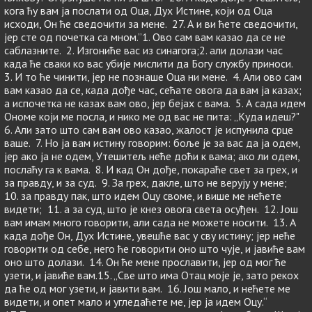
кога ћу вам ја послати од Оца, Дух Истине, који од Оца
исходи, Он ће сведочити за мене. 27. А и ви ћете сведочити,
јер сте од почетка са мном.”1. Ово сам вам казао да се не
саблазните. 2. Изгониће вас из синагога;2. али долази час
када ће сваки ко вас убије мислити да Богу службу приноси.
3. И то ће чинити, јер не познаше Оца ни мене. 4. Али ово сам
вам казао да се, када дође час, сећате овога да вам ја казах;
а испочетка не казах вам ово, јер бејах с вама. 5. А сада идем
Ономе који ме посла, и нико ме од вас не пита: „Куда идеш?"
6. Али зато што сам вам ово казао, жалост је испунила срце
ваше. 7. Но ја вам истину говорим: боље је за вас да ја одем,
јер ако ја не одем, Утешитељ неће доћи к вама; ако ли одем,
послаћу га к вама. 8. И кад Он дође, покараће свет за грех, и
за правду, и за суд. 9. За грех, дакле, што не верују у мене;
10. за правду пак, што идем Оцу своме, и више ме нећете
видети; 11. а за суд, што је кнез овога света осуђен. 12. Још
вам имам много говорити, али сада не можете носити. 13. А
када дође Он, Дух Истине, увешће вас у сву истину; јер неће
говорити од себе, него ће говорити оно што чује, и јавиће вам
оно што долази. 14. Он ће мене прославити, јер од мог ће
узети, и јавиће вам.15. „Све што има Отац моје је, зато рекох
да ће од мог узети, и јавити вам. 16. Још мало, и нећете ме
видети, и опет мало и угледаћете ме, јер ја идем Оцу.“