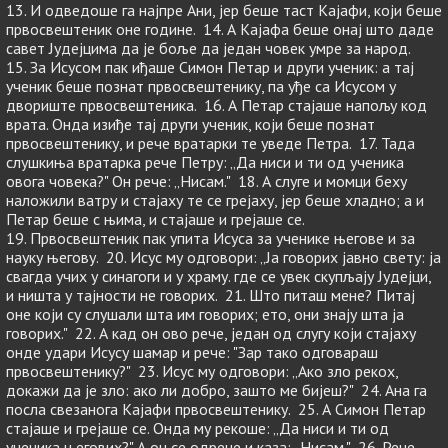
13. И одведоше га најпре Ани, јер беше таст Кајафи, који беше
првосвештеник оне године. 14. А Кајафа беше онај што даде
савет Јудејцима да је боље да један човек умре за народ.
15. За Исусом пак иђаше Симон Петар и други ученик: а тај
ученик беше познат првосвештенику, па уђе са Исусом у
двориште првосвештеника. 16. А Петар стајаше напољу код
врата. Онда изиђе тај други ученик, који беше познат
првосвештенику, и рече вратарки те уведе Петра. 17. Тада
слушкиња вратарка рече Петру: „Да ниси и ти од ученика
овога човека?" Он рече: „Нисам." 18. А слуге и момци беху
наложили ватру и стајаху те се грејаху, јер беше хладно; а и
Петар беше с њима, и стајаше и грејаше се.
19. Првосвештеник пак упита Исуса за ученике његове и за
науку његову. 20. Исус му одговори: „Ја говорих јавно свету: ја
свагда учих у синагоги и у храму. где се увек скупљају Јудејци,
и ништа у тајности не говорих. 21. Што питаш мене? Питај
оне који су слушали шта им говорих; ето, они знају шта ја
говорих." 22. А кад он ово рече, један од слугу који стајаху
онде удари Исусу шамар и рече: "Зар тако одговараш
првосвештенику?" 23. Исус му одговори: „Ако зло рекох,
докажи да је зло: ако ли добро, зашто ме бијеш?" 24. Ана га
посла свезанога Кајафи првосвештенику. 25. А Симон Петар
стајаше и грејаше се. Онда му рекоше: „Да ниси и ти од
ученика његових?" А он се одрече и каза: „Нисам." 26. Рече