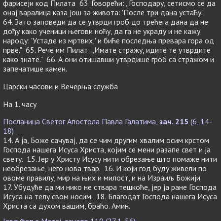
фарисеји код Пилата 63. Говорећи: „Господару, сетисмо се да
онај варалица каза још за живота: 'После три дана устаћу.'
64. Зато заповеди да се утврди гроб до трећега дана да не
дођу како ученици његови ноћу, да га не украду и не кажу
народу: 'Устаде из мртвих;' и биће последња превара гора од
прве." 65. Рече им Пилат: „Имате стражу, идите те утврдите
како знате." 66. А они отишавши утврдише гроб са стражом и
запечатише камен.
Царски часови и Вечерња служба
На 1. часу
Посланица Светог Апостола Павла Галатима,
зач. 215
(6, 14-
18)
14. А ја, Боже сачувај, да се чим другим хвалим осим крстом
Господа нашега Исуса Христа, којим се мени разапе свет и ја
свету. 15. Јер у Христу Исусу нити обрезање што помаже нити
необрезање, него нова твар. 16. И који год буду живели по
овоме правилу, мир на њих и милост, и на Израиљ Божији.
17. Убудуће да ми нико не ствара тешкоће, јер ја ране Господа
Исуса на телу свом носим. 18. Благодат Господа нашега Исуса
Христа са духом вашим, браћо. Амин.