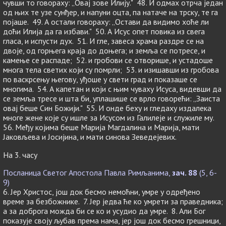
чувши то говораху: „Овај зове Илију." 48. И одмах отрча један
од њих те узе сунђер, и напуни оцта, па натаче на трску, те га
појаше. 49. А остали говораху: „Остави да видимо хоће ли
доћи Илија да га избави." 50. А Исус опет повика из свега
гласа, и испусти дух. 51. И гле, завеса храма раздре се на
двоје, од горњега краја до доњега; и земља се потресе, и
камење се распаде; 52. и гробови се отворише, и устадоше
многа тела светих који су помрли; 53. и изишавши из гробова
по васкрсењу његову, уђоше у свети град и показаше се
многима. 54. А капетан и који с њим чуваху Исуса, видевши да
се земља тресе и шта би, уплашише се врло говорећи: „Заиста
овај беше Син Божији." 55. И онде беху и гледаху издалека
многе жене које су ишле за Исусом из Галилеје и служиле му.
56. Међу којима беше Марија Магдалина и Марија, мати
Јаковљева и Јосијина, и мати синова Зеведејевих.
На 3. часу
Посланица Светог Апостола Павла Римљанима,
зач. 88
(5, 6-
9)
6. Јер Христос, још док бесмо немоћни, умре у одређено
време за безбожнике. 7. Јер једва ће ко умрети за праведника;
а за доброга можда би се ко и усудио да умре. 8. Али Бог
показује своју љубав према нама, јер још док бесмо грешници,