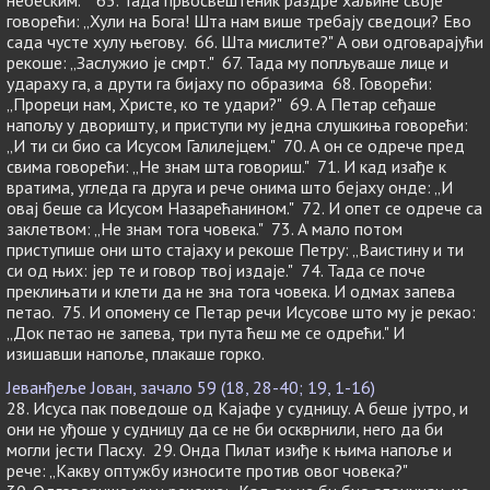
небеским.'" 65. Тада првосвештеник раздре хаљине своје
говорећи: „Хули на Бога! Шта нам више требају сведоци? Ево
сада чусте хулу његову. 66. Шта мислите?" А ови одговарајући
рекоше: „Заслужио је смрт." 67. Тада му попљуваше лице и
удараху га, а друти га бијаху по образима 68. Говорећи:
„Прореци нам, Христе, ко те удари?" 69. А Петар сеђаше
напољу у дворишту, и приступи му једна слушкиња говорећи:
„И ти си био са Исусом Галилејцем." 70. А он се одрече пред
свима говорећи: „Не знам шта говориш." 71. И кад изађе к
вратима, угледа га друга и рече онима што бејаху онде: „И
овај беше са Исусом Назарећанином." 72. И опет се одрече са
заклетвом: „Не знам тога човека." 73. А мало потом
приступише они што стајаху и рекоше Петру: „Ваистину и ти
си од њих: јер те и говор твој издаје." 74. Тада се поче
преклињати и клети да не зна тога човека. И одмах запева
петао. 75. И опомену се Петар речи Исусове што му је рекао:
„Док петао не запева, три пута ћеш ме се одрећи." И
изишавши напоље, плакаше горко.
Јеванђеље Јован, зачало 59 (18, 28-40; 19, 1-16)
28. Исуса пак поведоше од Кајафе у судницу. А беше јутро, и
они не уђоше у судницу да се не би оскврнили, него да би
могли јести Пасху. 29. Онда Пилат изиђе к њима напоље и
рече: „Какву оптужбу износите против овог човека?"