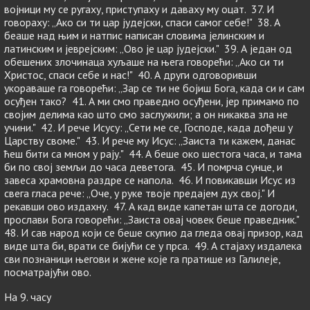
војници му се ругаху, приступаху и даваху му оцат. 37. И
говораху: „Ако си ти цар јудејски, спаси самог себе!" 38. А
беаше над њим и натпис написан словима јелинским и
латинским и јеврејским: „Ово је цар јудејски." 39. А један од
обешених злочинаца хуљаше на њега говорећи: „Ако си ти
Христос, спаси себе и нас!" 40. А други одговоривши
укораваше га говорећи: „Зар се ти не бојиш Бога, када си и сам
осуђен тако? 41. А ми смо праведно осуђени, јер примамо по
својим делима као што смо заслужили; а он никаква зла не
учини." 42. И рече Исусу: „Сети ме се, Господе, када дођеш у
Царству своме." 43. И рече му Исус: „Заиста ти кажем, данас
ћеш бити са мном у рају." 44. А беше око шестога часа, и тама
би по свој земљи до часа деветога. 45. И помрча сунце, и
завеса храмовна раздре се напола. 46. И повикавши Исус из
свега гласа рече: „Оче, у руке твоје предајем дух свој." И
рекавши ово издахну. 47. А кад виде капетан шта се догоди,
прослави Бога говорећи: „Заиста овај човек беше праведник."
48. И сав народ који се беше скупио да гледа овај призор, кад
виде шта би, врати се бијући се у прса. 49. А стајаху издалека
сви познаници његови и жене које га пратише из Галилеје,
посматрајући ово.
На 9. часу