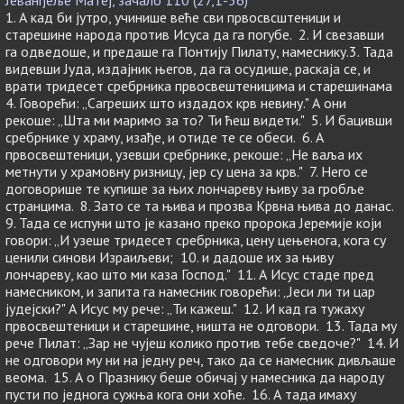
Јеванђеље Матеј, зачало 110 (27,1-56)
1. А кад би јутро, учинише веће сви првосвсштеници и
старешине народа против Исуса да га погубе. 2. И свезавши
га одведоше, и предаше га Понтију Пилату, намеснику.3. Тада
видевши Јуда, издајник његов, да га осудише, раскаја се, и
врати тридесет сребрника првосвештеницима и старешинама
4. Говорећи: „Сагреших што издадох крв невину." А они
рекоше: „Шта ми маримо за то? Ти ћеш видети." 5. И бацивши
сребрнике у храму, изађе, и отиде те се обеси. 6. А
првосвештеници, узевши сребрнике, рекоше: „Не ваља их
метнути у храмовну ризницу, јер су цена за крв." 7. Него се
договорише те купише за њих лончареву њиву за гробље
странцима. 8. Зато се та њива и прозва Крвна њива до данас.
9. Тада се испуни што је казано преко пророка Јеремије који
говори: „И узеше тридесет сребрника, цену цењенога, кога су
ценили синови Израиљеви; 10. и дадоше их за њиву
лончареву, као што ми каза Господ." 11. А Исус стаде пред
намесником, и запита га намесник говорећи: „Јеси ли ти цар
јудејски?" А Исус му рече: „Ти кажеш." 12. И кад га тужаху
првосвештеници и старешине, ништа не одговори. 13. Тада му
рече Пилат: „Зар не чујеш колико против тебе сведоче?" 14. И
не одговори му ни на једну реч, тако да се намесник дивљаше
веома. 15. А о Празнику беше обичај у намесника да народу
пусти по једнога сужња кога они хоће. 16. А тада имаху