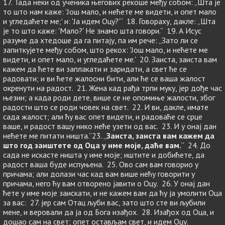
17. Тада неки од ученика његових рекоше међу собом: „Шта је
то што нам каже: 'Још мало, и нећете ме видети, и опет мало
и угледаћете ме;' и: 'Ја идем Оцу?'“ 18. Говораху, дакле: „Шта
је то што каже: 'Мало?' Не знамо шта говори.“ 19. А Исус
разуме да хтедоше да га питају, па им рече: „Зато ли се
запиткујете међу собом, што рекох: 'Још мало, и нећете ме
видети, и опет мало, и угледаћете ме.' 20. Заиста, заиста вам
кажем да ћете ви заплакати и заридати, а свет ће се
радовати; и ви ћете жалосни бити, али ће се ваша жалост
окренути на радост. 21. Жена кад рађа трпи муку, јер дође час
њезин; а када роди дете, више се не опомиње жалости, због
радости што се роди човек на свет. 22. И ви, дакле, имате
сада жалост; али ћу вас опет видети, и радоваће се срце
ваше, и радост вашу нико неће узети од вас. 23. И у онај дан
нећете ме питати ништа.“23. „
Заиста, заиста вам кажем да
што год заиштете од Оца у име моје, даће вам.
“ 24. До
сада не искасте ништа у име моје; иштите и добићете, да
радост ваша буде испуњена. 25. Ово сам вам говорио у
причама; али долази час кад вам више нећу говорити у
причама, него ћу вам отворено јавити о Оцу. 26. У онај дан
ћете у име моје заискати, и не кажем вам да ћу ја умолити Оца
за вас: 27. јер сам Отац љуби вас, зато што сте ви љубили
мене, и веровали да ја од Бога изађох. 28. Изађох од Оца, и
дошао сам на свет; опет остављам свет, и идем Оцу.