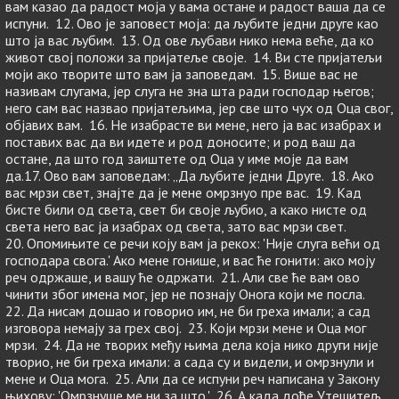
вам казао да радост моја у вама остане и радост ваша да се
испуни. 12. Ово је заповест моја: да љубите једни друге као
што ја вас љубим. 13. Од ове љубави нико нема веће, да ко
живот свој положи за пријатеље своје. 14. Ви сте пријатељи
моји ако творите што вам ја заповедам. 15. Више вас не
називам слугама, јер слуга не зна шта ради господар његов;
него сам вас назвао пријатељима, јер све што чух од Оца свог,
објавих вам. 16. Не изабрасте ви мене, него ја вас изабрах и
поставих вас да ви идете и род доносите; и род ваш да
остане, да што год заиштете од Оца у име моје да вам
да.17. Ово вам заповедам: „Да љубите једни Друге. 18. Ако
вас мрзи свет, знајте да је мене омрзнуо пре вас. 19. Кад
бисте били од света, свет би своје љубио, а како нисте од
света него вас ја изабрах од света, зато вас мрзи свет.
20. Опомињите се речи коју вам ја рекох: 'Није слуга већи од
господара свога.' Ако мене гонише, и вас ће гонити: ако моју
реч одржаше, и вашу ће одржати. 21. Али све ће вам ово
чинити због имена мог, јер не познају Онога који ме посла.
22. Да нисам дошао и говорио им, не би греха имали; а сад
изговора немају за грех свој. 23. Који мрзи мене и Оца мог
мрзи. 24. Да не творих међу њима дела која нико други није
творио, не би греха имали: а сада су и видели, и омрзнули и
мене и Оца мога. 25. Али да се испуни реч написана у Закону
њихову: 'Омрзнуше ме ни за што.' 26. А када дође Утешитељ,