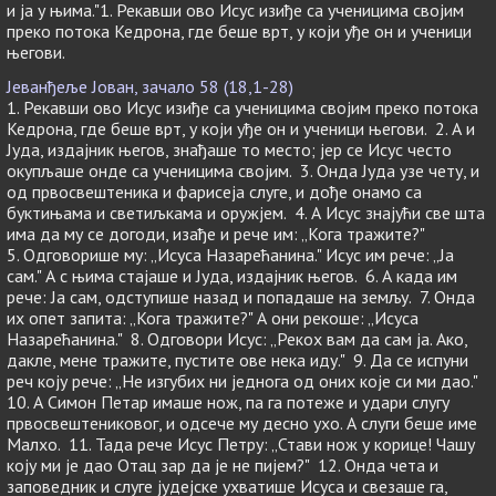
и ја у њима."1. Рекавши ово Исус изиђе са ученицима својим
преко потока Кедрона, где беше врт, у који уђе он и ученици
његови.
Јеванђеље Јован, зачало 58 (18,1-28)
1. Рекавши ово Исус изиђе са ученицима својим преко потока
Кедрона, где беше врт, у који уђе он и ученици његови. 2. А и
Јуда, издајник његов, знађаше то место; јер се Исус често
окупљаше онде са ученицима својим. 3. Онда Јуда узе чету, и
од првосвештеника и фарисеја слуге, и дође онамо са
буктињама и светиљкама и оружјем. 4. А Исус знајући све шта
има да му се догоди, изађе и рече им: „Кога тражите?"
5. Одговорише му: „Исуса Назарећанина." Исус им рече: „Ја
сам." А с њима стајаше и Јуда, издајник његов. 6. А када им
рече: Ја сам, одступише назад и попадаше на земљу. 7. Онда
их опет запита: „Кога тражите?" А они рекоше: „Исуса
Назарећанина." 8. Одговори Исус: „Рекох вам да сам ја. Ако,
дакле, мене тражите, пустите ове нека иду." 9. Да се испуни
реч коју рече: „Не изгубих ни једнога од оних које си ми дао."
10. А Симон Петар имаше нож, па га потеже и удари слугу
првосвештениковог, и одсече му десно ухо. А слуги беше име
Малхо. 11. Тада рече Исус Петру: „Стави нож у корице! Чашу
коју ми је дао Отац зар да је не пијем?" 12. Онда чета и
заповедник и слуге јудејске ухватише Исуса и свезаше га,