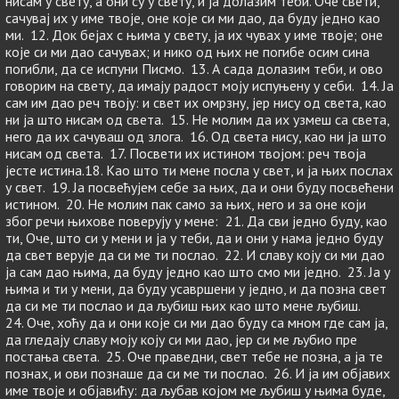
нисам у свету, а они су у свету, и ја долазим теби. Оче свети,
сачувај их у име твоје, оне које си ми дао, да буду једно као
ми. 12. Док бејах с њима у свету, ја их чувах у име твоје; оне
које си ми дао сачувах; и нико од њих не погибе осим сина
погибли, да се испуни Писмо. 13. А сада долазим теби, и ово
говорим на свету, да имају радост моју испуњену у себи. 14. Ја
сам им дао реч твоју: и свет их омрзну, јер нису од света, као
ни ја што нисам од света. 15. Не молим да их узмеш са света,
него да их сачуваш од злога. 16. Од света нису, као ни ја што
нисам од света. 17. Посвети их истином твојом: реч твоја
јесте истина.18. Као што ти мене посла у свет, и ја њих послах
у свет. 19. Ја посвећујем себе за њих, да и они буду посвећени
истином. 20. Не молим пак само за њих, него и за оне који
због речи њихове поверују у мене: 21. Да сви једно буду, као
ти, Оче, што си у мени и ја у теби, да и они у нама једно буду
да свет верује да си ме ти послао. 22. И славу коју си ми дао
ја сам дао њима, да буду једно као што смо ми једно. 23. Ја у
њима и ти у мени, да буду усавршени у једно, и да позна свет
да си ме ти послао и да љубиш њих као што мене љубиш.
24. Оче, хоћу да и они које си ми дао буду са мном где сам ја,
да гледају славу моју коју си ми дао, јер си ме љубио пре
постања света. 25. Оче праведни, свет тебе не позна, а ја те
познах, и ови познаше да си ме ти послао. 26. И ја им објавих
име твоје и објавићу: да љубав којом ме љубиш у њима буде,