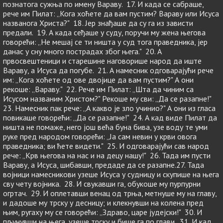
познатога сужња по имену Вараву. 17. И када се сабраше,
рече им Пилат: „Кога хоћете да вам пустим? Вараву или Исуса
названога Христа?" 18. Јер знађаше да су га из зависти
предали. 19. А када сеђаше у суду, поручи му жена његова
говорећи: „Не мешај се ти ништа у суд тога праведника, јер
данас у сну много пострадах због њега." 20. А
првосвештеници и старешине наговорише народ да иште
Вараву, а Исуса да погубе. 21. А намесник одговарајући рече
им: „Кога хоћете од ове двојице да вам пустим?" А они
рекоше: „Вараву." 22. Рече им Пилат: „Шта да чиним са
Исусом названим Христом?" Рекоше му сви: „Да се разапне!"
23. Намесник пак рече: „А какво је зло учинио?" А они из гласа
повикаше говорећи: „Да се разапне!" 24. А кад виде Пилат да
ништа не помаже, него још већа буна бива, узе воду те уми
руке пред народом говорећи: „Ја сам невин у крви овога
праведника; ви ћете видети." 25. И одговарајући сав народ
рече: „Крв његова на нас и на децу нашу!" 26. Тада им пусти
Вараву, а Исуса, шибавши, предаде да се разапне.27. Тада
војници намесникови узеше Исуса у судницу и скупише на њега
сву чету војника. 28. И свукавши га, обукоше му пурпурни
огртач. 29. И оплетавши венац од трња, метнуше му на главу,
и дадоше му трску у десницу; и клекнувши на колена пред
њим, ругаху му се говорећи: „Здраво, царе јудејски!" 30. И
пљунувши на њега, узеше трску и бише га по глави. 31. И кад