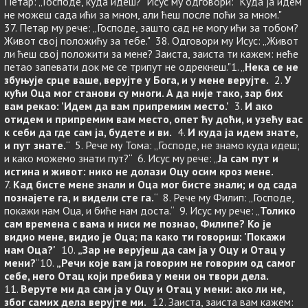
Петар: „Господе, куда идеш?" Исус му одговори: "Куда ја идем
не можеш сада ићи за мном, али ћеш после поћи за мном."
37. Петар му рече: „Господе, зашто сад не могу ићи за тобом?
Живот свој положићу за тебе." 38. Одговори му Исус: „Живот
ли ћеш свој положити за мене? Заиста, заиста ти кажем: неће
петао запевати док ме се трипут не одрекнеш."1. „
Нека се не
збуњује срце ваше, верујте у Бога, и у мене верујте.
2.
У
кући Оца мог станови су многи. А да није тако, зар бих
вам рекао: 'Идем да вам припремим место.'
3.
И ако
отидем и припремим вам место, опет ћу доћи, и узећу вас
к себи да где сам ја, будете и ви.
4.
И куда ја идем знате,
и пут знате.
“ 5. Рече му Тома: „Господе, не знамо куда идеш;
и како можемо знати пут?“ 6. Исус му рече: „
Ја сам пут и
истина и живот: нико не долази Оцу осим кроз мене.
7.
Кад бисте мене знали и Оца мог бисте знали; и од сада
познајете га, и видели сте га.
“ 8. Рече му Филип: „Господе,
покажи нам Оца, и биће нам доста.“ 9. Исус му рече: „
Толико
сам времена с вама и ниси ме познао, Филипе? Ко је
видио мене, видио је Оца; па како ти говориш: 'Покажи
нам Оца?'
10.
„Зар не верујеш да сам ја у Оцу и Отац у
мени?
“10.
„Речи које вам ја говорим не говорим од самог
себе, него Отац који пребива у мени он твори дела.
11.
Веруте ми да сам ја у Оцу и Отац у мени: ако ли не,
због самих дела верујте ми.
12. Заиста, заиста вам кажем: