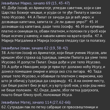
Јеванђеље Марко, зачало 69 (15, 43-47)
43. Дође Јосиф, из Ариматеје, угледан саветник, који и сам
Царство Божије чекаше, и усуди се те уђе Пилату и заиска
тело Исусово. 44. А Пилат се зачуди да је већ умро; и
дозвавши капетана, запита га: „Је ли давно умро?" 45. И
дознавши од капетана, даде тело Јосифу. 46. И он купивши
платно и скинувши га, обави платном, и положи га у гроб који
беше исечен у камену, и навали камен на врата гроба. 47. А
Марија Магдалина и Марија Јосијина гледаху где га полагаху.
Јеванђеље Јован, зачало 62 (19, 38-42)
38. А потом Јосиф из Ариматеје, који беше ученик Исусов, али
кришом због страха од Јудејаца, замоли Пилата да узме тело
Исусово. И допусти Пилат. Онда дође и узе тело Исусово.
39. А дође и Никодим, који је први пут долазио ноћу Исусу, и
донесе помешане смирне и алоја око сто литара. 40. Тада
узеше тело Исусово, и обавише га платном с мирисима, као
што је обичај у Јудејаца да сахрањују. 41. А на ономе месту,
где беше распет био је врт, и у врту гроб нов, у који још нико
не беше положен. 42. Онде, дакле, због петка јудејскога,
пошто беше близу гроб, положише Исуса.
Јеванђеље Матеј, зачало 114 (27, 62-66)
62. Сутрадан пак по петку сабраше се првосвештеници и