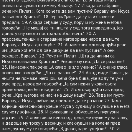
познатога сужња по имену Вараву. 17. И када се сабраше,
рече им Пилат: „Кога хоћете да вам пустим? Вараву или Исуса
названога Христа?" 18. Јер знађаше да су га из зависти
предали. 19. А када сеђаше у суду, поручи му жена његова
говорећи: „Не мешај се ти ништа у суд тога праведника, јер
данас у сну много пострадах због њега." 20. А
првосвештеници и старешине наговорише народ да иште
Вараву, а Исуса да погубе. 21. А намесник одговарајући рече
им: „Кога хоћете од ове двојице да вам пустим?" А они
рекоше: „Вараву." 22. Рече им Пилат: „Шта да чиним са
Исусом названим Христом?" Рекоше му сви: „Да се разапне!"
23. Намесник пак рече: „А какво је зло учинио?" А они из гласа
повикаше говорећи: „Да се разапне!" 24. А кад виде Пилат да
ништа не помаже, него још већа буна бива, узе воду те уми
руке пред народом говорећи: „Ја сам невин у крви овога
праведника; ви ћете видети." 25. И одговарајући сав народ
рече: „Крв његова на нас и на децу нашу!" 26. Тада им пусти
Вараву, а Исуса, шибавши, предаде да се разапне.27. Тада
војници намесникови узеше Исуса у судницу и скупише на њега
сву чету војника. 28. И свукавши га, обукоше му пурпурни
огртач. 29. И оплетавши венац од трња, метнуше му на главу,
и дадоше му трску у десницу; и клекнувши на колена пред
њим, ругаху му се говорећи: „Здраво, царе јудејски!" 30. И