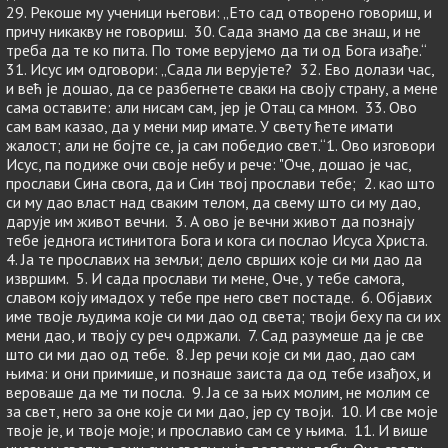
29. Рекоше му ученици његови: „Ето сад отворено говориш, и
причу никакву не говориш. 30. Сада знамо да све знаш, и не
треба да те ко пита. По томе верујемо да ти од Бога изађе.“
31. Исус им одговори: „Сада ли верујете? 32. Ево долази час,
и већ је дошао, да се разбегнете сваки на своју страну, а мене
сама оставите: али нисам сам, јер је Отац са мном. 33. Ово
сам вам казао, да у мени мир имате. У свету ћете имати
жалост; али не бојте се, ја сам победио свет.“1. Ово изговори
Исус, па подиже очи своје небу и рече: "Оче, дошао је час,
прослави Сина свога, да и Син твој прослави тебе; 2. као што
си му дао власт над сваким телом, да свему што си му дао,
дарује им живот вечни. 3. А ово је вечни живот да познају
тебе једнога истинитога Бога и кога си послао Исуса Христа.
4. Ја те прославих на земљи; дело сврших које си ми дао да
извршим. 5. И сада прослави ти мене, Оче, у тебе самога,
славом коју имадох у тебе пре него свет постаде. 6. Објавих
име твоје људима које си ми дао од света; твоји беху па си их
мени дао, и твоју су реч одржали. 7. Сад разумеше да је све
што си ми дао од тебе. 8. Јер речи које си ми дао, дао сам
њима: и они примише, и познаше заиста да од тебе изађох, и
вероваше да ме ти посла. 9. Ја се за њих молим, не молим се
за свет, него за оне које си ми дао, јер су твоји. 10. И све моје
твоје је, и твоје моје; и прославио сам се у њима. 11. И више