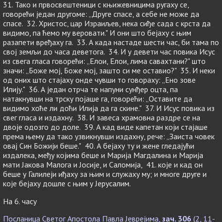
31. Тако и првосвештеници с књижевницима ругаху се,
говорећи један другоме: „Друге спасе, а себе не може да
спасе. 32. Христос, цар Израиљев, нека сиђе сада с крста да
видимо, па ћемо му веровати." И они што бејаху с њим
разапети вређаху га. 33. А када настаде шести час, би тама по
свој земљи до часа деветога. 34. И у девети час повика Исус
из свега гласа говорећи: „Елои, Елои, лима савахтани?" што
значи: „Боже мој, Боже мој, зашто си ме оставио?" 35. И неки
од оних што стајаху онде чувши то говораху: „Ено зове
Илију." 36. А један отрча те напуни сунђер оцта, па
натакнувши на трску појаше га, говорећи: „Оставите да
видимо хоће ли доћи Илија да га скине." 37. И Исус повика из
свег гласа и издахну. 38. И завеса храмовна раздре се на
двоје одозго до доле. 39. А кад виде капетан који стајаше
према њему да тако узвикнувши издахну, рече: „Заиста човек
овај Син Божији беше." 40. А бејаху ту и жене гледајући
издалека, међу којима беше и Марија Магдалина и Марија
мати Јакова Малога и Јосије, и Саломија, 41. које и кад он
беше у Галилеји иђаху за њим и служаху му; и многе друге и
које бејаху дошле с њим у Јерусалим.
На 6. часу
Посланица Светог Апостола Павла Јеврејима,
зач. 306
(2, 11-