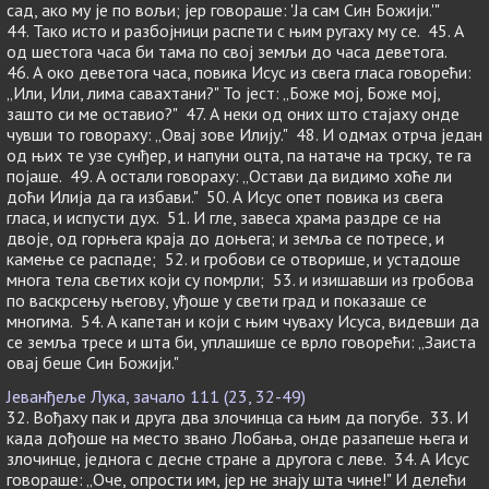
сад, ако му је по вољи; јер говораше: 'Ја сам Син Божији.'"
44. Тако исто и разбојници распети с њим ругаху му се. 45. А
од шестога часа би тама по свој земљи до часа деветога.
46. А око деветога часа, повика Исус из свега гласа говорећи:
„Или, Или, лима савахтани?" То јест: „Боже мој, Боже мој,
зашто си ме оставио?" 47. А неки од оних што стајаху онде
чувши то говораху: „Овај зове Илију." 48. И одмах отрча један
од њих те узе сунђер, и напуни оцта, па натаче на трску, те га
појаше. 49. А остали говораху: „Остави да видимо хоће ли
доћи Илија да га избави." 50. А Исус опет повика из свега
гласа, и испусти дух. 51. И гле, завеса храма раздре се на
двоје, од горњега краја до доњега; и земља се потресе, и
камење се распаде; 52. и гробови се отворише, и устадоше
многа тела светих који су помрли; 53. и изишавши из гробова
по васкрсењу његову, уђоше у свети град и показаше се
многима. 54. А капетан и који с њим чуваху Исуса, видевши да
се земља тресе и шта би, уплашише се врло говорећи: „Заиста
овај беше Син Божији."
Јеванђеље Лука, зачало 111 (23, 32-49)
32. Вођаху пак и друга два злочинца са њим да погубе. 33. И
када дођоше на место звано Лобања, онде разапеше њега и
злочинце, једнога с десне стране а другога с леве. 34. А Исус
говораше: „Оче, опрости им, јер не знају шта чине!" И делећи