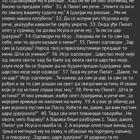
30. Одговорише му и рекоше: „Кад он не би био злочинац, не
бисмо га предали теби." 31. А Пилат им рече: „Узмите га ви и
по закону вашему судите му." А Јудејци му рекоше: „Ми не
смемо никога погубити." 32. Да се испуни реч Исусова коју
рече, указујући каквом ће смрћу умрети. 33. Онда уђе Пилат
опет у судницу, па дозва Исуса и рече му: „Ти ли си цар
јудејски?" 34. Одговори му Исус: „Говориш ли ти то сам од
себе, или ти други казаше о мени?" 35. Пилат одговори: „Зар
сам ја Јудејац? Народ твој и првосвештеници предаше те
мени. Шта си учинио?" 36. Исус одговори: „Царство моје није
од овога света: кад би било од овога света царство моје,
слуге моје би се бориле да не будем предан Јудејцима: али
царство моје није одавде." 37. Тада му рече Пилат: „Дакле, ти
си цар?" Исус одговори: „Ти кажеш да сам ја цар. Ја сам за то
рођен и за то сам дошао на свет да сведочим истину. И сваки
који је од истине слуша глас мој." 38. Рече му Пилат: „Шта је
истина?" И ово рекавши, изиђе опет Јудејцима, и рече им: „Ја
ниједне кривице не налазим на њему. 39. А у вас је обичај да
вам једнога пустим на Пасху. Хоћете ли, дакле, да вам пустим
цара јудејскога?" 40. Тада сви опет повикаше говорећи: „Не
овога, него Вараву!" А Варава беше разбојник.1. Тада, дакле,
Пилат узе Исуса и ишиба га. 2. А војници оплетоше венац од
трња и метнуше му на главу, и обукоше му пурпурну хаљину,
3. и говораху: „Здраво, царе јудејски!” И удараху га по