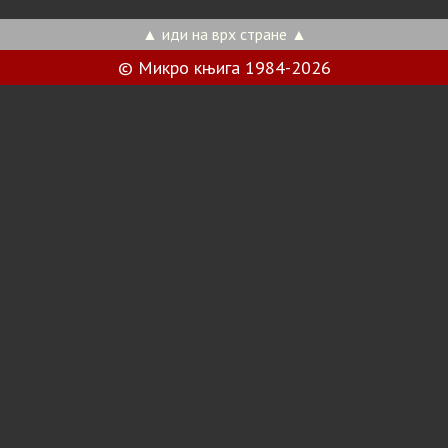
▲ иди на врх стране ▲
© Микро књига 1984-2026