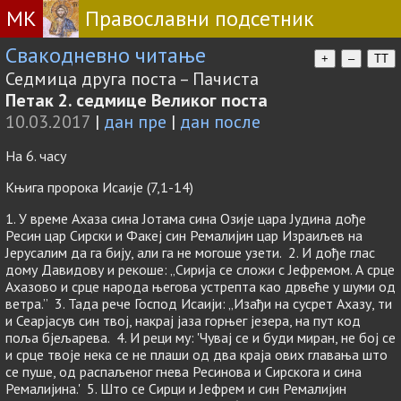
МК
Православни подсетник
Свакодневно читање
+
–
TT
Седмица друга поста – Пачиста
Петак 2. седмице Великог поста
10.03.2017
|
дан пре
|
дан после
На 6. часу
Књига пророка Исаије (7,1-14)
1. У време Ахаза сина Јотама сина Озије цара Јудина дође
Ресин цар Сирски и Факеј син Ремалијин цар Израиљев на
Јерусалим да га бију, али га не могоше узети. 2. И дође глас
дому Давидову и рекоше: „Сирија се сложи с Јефремом. А срце
Ахазово и срце народа његова устрепта као дрвеће у шуми од
ветра.” 3. Тада рече Господ Исаији: „Изађи на сусрет Ахазу, ти
и Сеарјасув син твој, накрај јаза горњег језера, на пут код
поља бјељарева. 4. И реци му: 'Чувај се и буди миран, не бој се
и срце твоје нека се не плаши од два краја ових главања што
се пуше, од распаљеног гнева Ресинова и Сирскога и сина
Ремалијина.' 5. Што се Сирци и Јефрем и син Ремалијин