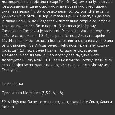
договорише на твоје зло говорећи: 6. „Хајдемо на Јудејску да
јој досадимо и да је освојимо и да поставимо у њој царем
сина Тавеилова;” 7. Зато овако вели Господ Бог: „Неће се то
учинити, неће бити.” 8. Јер је глава Сирији Дамаск, а Дамаску
је глава Ресин; и до шездесет и пет година сатрће се Јефрем
тако да више неће бити народ. 9. И глава је Јефрему
Самарија, а Самарији је глава син Ремалијин. Ако не верујете,
нећете се одржати. 10. И још рече Господ Ахазу говорећи:
11. „Ишти знак од Господа Бога свог, ишти оздо из дубине или
озго с висине.” 12. А Ахаз рече: „Нећу искати, нити ћу кушати
Господа.” 13. Тада рече Исаија: „Слушајте сада, доме
Давидов; мало ли вам је што досађујете људима, него
досађујете и Богу мом? 14. Зато ће вам сам Господ дати знак;
ето девојка ће затруднети и родиће сина, и наденуће му име
Емануило.
На вечерњи
Прва књига Мојсијева (5,32; 6,1-8)
32. А Ноју кад би пет стотина година, роди Ноје Сима, Хама и
Јафета.