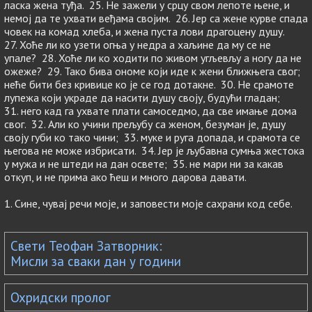
ласка жена туђа. 25. Не зажели у срцу свом лепоте њене, и
немој да те ухвати веђама својим. 26. Јер са жене курве спада
човек на комад хлеба, и жена пуста лови драгоцену душу.
27. Хоће ли ко узети огња у недра а хаљине да му се не
упале? 28. Хоће ли ко ходити по живом угљевљу а ногу да не
ожеже? 29. Тако бива ономе који иде к жени ближњега свог;
неће бити без кривице ко је се год дотакне. 30. Не срамоте
лупежа који украде да насити душу своју, будући гладан;
31. него кад га ухвате плати самоседмо, да све имање дома
свог. 32. Али ко учини прељубу са женом, безуман је, душу
своју губи ко тако чини; 33. муке и руга допада, и срамота се
његова не може избрисати. 34. Јер је љубавна сумња жестока
у мужа и не штеди на дан освете; 35. не мари ни за какав
откуп, и не прима ако ћеш и много дарова давати.
1. Сине, чувај речи моје, и заповести моје сахрани код себе.
Свети Теофан Затворник:
Мисли за сваки дан у години
Охридски пролог