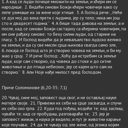
1. А кад се људи почеше множити на земљи, и кћери им се
народише. 2. Видећи синови Божји кћери човечије како су
лепе узимаше их за жене које хтеше. 3. А Господ рече: „Неће
се дух мој до века прети с људима, јер су тело; нека им још
сто и двадесет година.” 4. А беше тада дивова на земљи; а и
после, кад се синови Божји састајаху са кћерима човечијим, па
им оне рађаху синове; то беху силни људи, од старине на
гласу. 5. И Господ видећи да је неваљалство људско велико
на земљи, и да су све мисли срца њихова свагда само зле,
6. покаја се Господ што је створио човека на земљи, и би му
жао у срцу. 7. И рече Господ: „Хоћу да истребим са земље
људе, које сам створио, од човека до стоке и до ситне
животиње и до птица небеских; јер се кајем што сам их
створио.” 8. Али Ноје нађе милост пред Господом.
Приче Соломонове (6,20-35; 7,1)
20. Чувај, сине мој, заповест оца свог, и не остављај науке
матере своје. 21. Привежи их себи на срце засвагда, и спучи
их себи око грла. 22. Куда год пођеш, водиће те; кад заспиш,
чуваће те; кад се пробудиш, разговараће те; 23. јер је
заповест жижак, и наука је видело, и пут је животни карање
које поучава; 24. да те чувају од зле жене, од језика којим