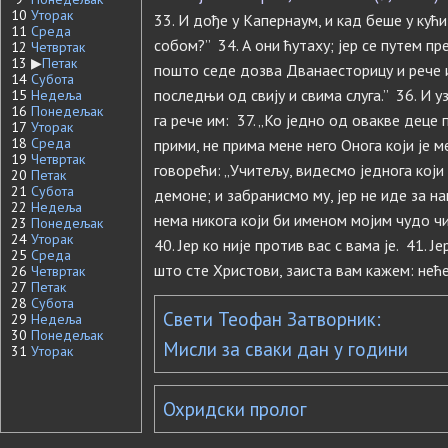
10
Уторак
33. И дође у Капернаум, и кад беше у кућ
11
Среда
собом?” 34. А они ћутаху; јер се путем пр
12
Четвртак
13
▶
Петак
пошто седе дозва Дванаесторицу и рече и
14
Субота
последњи од свију и свима слуга.” 36. И 
15
Недеља
16
Понедељак
га рече им: 37. „Ко једно од овакве деце 
17
Уторак
18
Среда
прими, не прима мене него Онога који је м
19
Четвртак
говорећи: „Учитељу, видесмо једнога који
20
Петак
21
Субота
демоне; и забранисмо му, јер не иде за нам
22
Недеља
нема никога који би именом мојим чудо ч
23
Понедељак
24
Уторак
40. Јер ко није против вас с вама је. 41. 
25
Среда
што сте Христови, заиста вам кажем: неће 
26
Четвртак
27
Петак
28
Субота
Свети Теофан Затворник:
29
Недеља
30
Понедељак
Мисли за сваки дан у години
31
Уторак
Охридски пролог