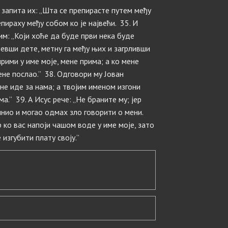
и запита их: „Шта се препирасте путем међу
епираху међу собом ко је највећи. 35. И
м: „Који хоће да буде први нека буде
узевши дете, метну га међу њих и загрливши
прими у име моје, мене прима; а ко мене
ене послао.” 38. Одговори му Јован
 не иде за нама; а твојим именом изгони
а.” 39. А Исус рече: „Не браните му; јер
инио и могао одмах зло говорити о мени.
Јер ко вас напоји чашом воде у име моје, зато
изгубити плату своју.”