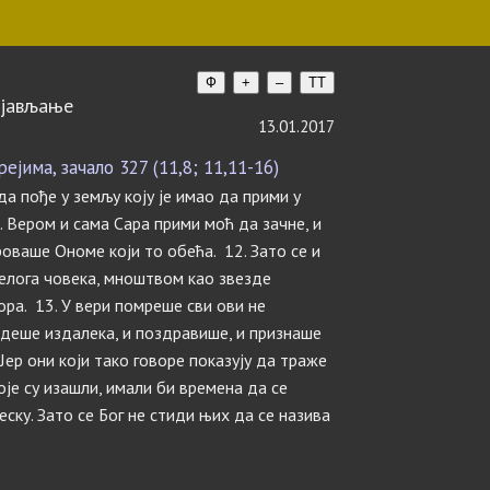
Ф
+
–
TT
ојављање
13.01.2017
јима, зачало 327 (11,8; 11,11-16)
а пође у земљу коју је имао да прими у
. Вером и сама Сара прими моћ да зачне, и
роваше Ономе који то обећа. 12. Зато се и
елога човека, мноштвом као звезде
ора. 13. У вери помреше сви ови не
деше издалека, и поздравише, и признаше
Јер они који тако говоре показују да траже
оје су изашли, имали би времена да се
еску. Зато се Бог не стиди њих да се назива