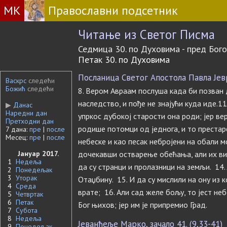
МК
Православни подсетник
Читање из Светог Писма
Седмица 30. по Духовима - пред Бог
Петак 30. по Духовима
Посланица Светог Апостола Павла Јевре
Васкрс
следећи
Божић
следећи
8. Вером Авраам послуша када би позван д
наследство, и пође не знајући куда иде.11
▶
Данас
Наредни дан
упркос дубокој старости она роди; јер ве
Претходни дан
родише потомци од једнога, и то престар
7 дана:
пре
|
после
Месец:
пре
|
после
небеске и као песак небројени на обали м
Јануар 2017.
дочекавши остварење обећања, али их ви
1
Недеља
да су странци и пролазници на земљи. 14. 
2
Понедељак
3
Уторак
Отаџбину. 15. И да су мислили на ону из к
4
Среда
врате; 16. Али сад желе бољу, то јест неб
5
Четвртак
6
Петак
Бог њихов; јер им је припремио Град.
7
Субота
8
Недеља
Јеванђеље Марко, зачало 41. (9,33-41)
9
Понедељак