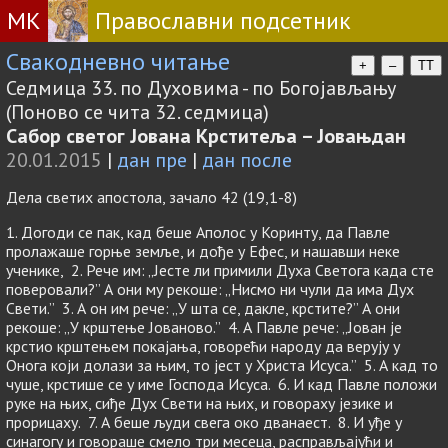
МК
Православни подсетник
Свакодневно читање
+
–
TT
Седмица 33. по Духовима - по Богојављању
(Поново се чита 32. седмица)
Сабор светог Јована Крститеља – Јовањдан
20.01.2015
|
дан пре
|
дан после
Дела светих апостола, зачало 42 (19,1-8)
1. Догоди се пак, кад беше Аполос у Коринту, да Павле
пролажаше горње земље, и дође у Ефес, и нашавши неке
ученике, 2. Рече им: „Јесте ли примили Духа Светога када сте
поверовали?” А они му рекоше: „Нисмо ни чули да има Дух
Свети.” 3. А он им рече: „У шта се, дакле, крстите?” А они
рекоше: „У крштење Јованово.” 4. А Павле рече: „Јован је
крстио крштењем покајања, говорећи народу да верују у
Онога који долази за њим, то јест у Христа Исуса.” 5. А кад то
чуше, крстише се у име Господа Исуса. 6. И кад Павле положи
руке на њих, сиђе Дух Свети на њих, и говораху језике и
прорицаху. 7. А беше људи свега око дванаест. 8. И уђе у
синагогу и говораше смело три месеца, расправљајући и