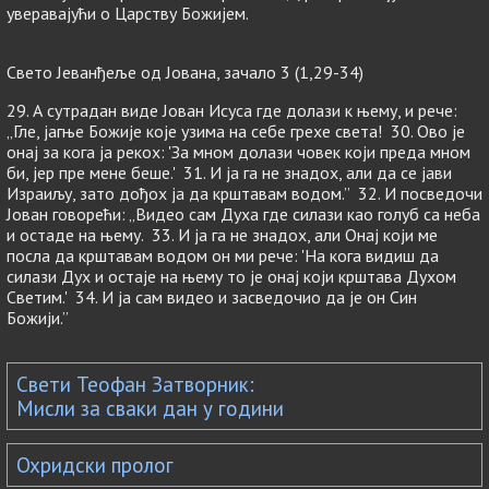
уверавајући о Царству Божијем.
Свето Јеванђеље од Јована, зачало 3 (1,29-34)
29. А сутрадан виде Јован Исуса где долази к њему, и рече:
„Гле, јагње Божије које узима на себе грехе света! 30. Ово је
онај за кога ја рекох: 'За мном долази човек који преда мном
би, јер пре мене беше.' 31. И ја га не знадох, али да се јави
Израиљу, зато дођох ја да крштавам водом.” 32. И посведочи
Јован говорећи: „Видео сам Духа где силази као голуб са неба
и остаде на њему. 33. И ја га не знадох, али Онај који ме
посла да крштавам водом он ми рече: 'На кога видиш да
силази Дух и остаје на њему то је онај који крштава Духом
Светим.' 34. И ја сам видео и засведочио да је он Син
Божији.”
Свети Теофан Затворник:
Мисли за сваки дан у години
Охридски пролог