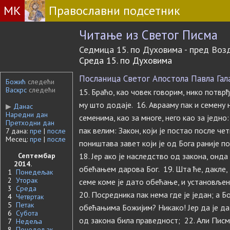
МК
Православни подсетник
Читање из Светог Писма
Седмица 15. по Духовима - пред Во
Среда 15. по Духовима
Посланица Светог Апостола Павла Галат
Божић
следећи
Васкрс
следећи
15. Браћо, као човек говорим, нико потв
му што додаје. 16. Аврааму пак и семену
▶
Данас
Наредни дан
семенима, као за многе, него као за једно:
Претходни дан
пак велим: Закон, који је постао после че
7 дана:
пре
|
после
Месец:
пре
|
после
поништава завет који је од Бога раније п
Септембар
18. Јер ако је наследство од закона, онда
2014.
обећањем дарова Бог. 19. Шта ће, дакле, 
1
Понедељак
2
Уторак
семе коме је дато обећање, и установљен
3
Среда
20. Посредника пак нема где је један; а Бо
4
Четвртак
5
Петак
обећањима Божијим? Никако! Јер да је да
6
Субота
од закона била праведност; 22. Али Писм
7
Недеља
8
Понедељак