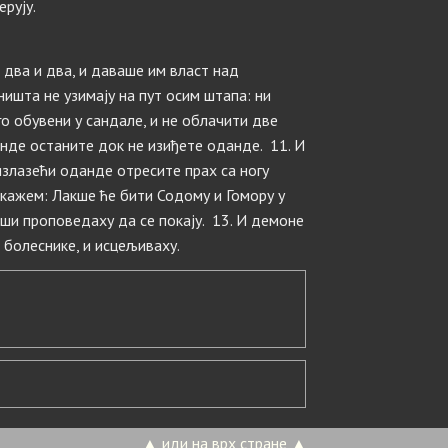
ерују.
и два и два, и даваше им власт над
ишта не узимају на пут осим штапа: ни
его обувени у сандале, и не облачити две
 онде останите док не изиђете оданде. 11. И
 излазећи оданде отресите прах са ногу
 кажем: Лакше ће бити Содому и Гомору у
вши проповедаху да се покају. 13. И демоне
 болеснике, и исцељиваху.
▲ иди на врх стране ▲