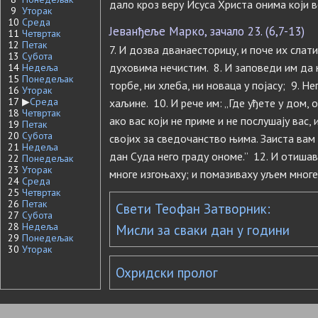
дало кроз веру Исуса Христа онима који в
9
Уторак
10
Среда
Јеванђеље Марко, зачало 23. (6,7-13)
11
Четвртак
12
Петак
7. И дозва дванаесторицу, и поче их слат
13
Субота
духовима нечистим. 8. И заповеди им да н
14
Недеља
15
Понедељак
торбе, ни хлеба, ни новаца у појасу; 9. Н
16
Уторак
17
▶
Среда
хаљине. 10. И рече им: „Где уђете у дом,
18
Четвртак
ако вас који не приме и не послушају вас,
19
Петак
20
Субота
својих за сведочанство њима. Заиста вам
21
Недеља
дан Суда него граду ономе.” 12. И отиша
22
Понедељак
23
Уторак
многе изгоњаху; и помазиваху уљем многе
24
Среда
25
Четвртак
26
Петак
Свети Теофан Затворник:
27
Субота
28
Недеља
Мисли за сваки дан у години
29
Понедељак
30
Уторак
Охридски пролог