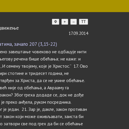
Ф
+
–
TT
здвижење
17.09.2014
има, зачало 207 (3,15-22)
рђено завештање човеково не одбацује нити
 његову речена бише обећања; не каже: и
 „И семену твојему, које је Христос.” 17. Ово
тири стотине и тридесет година, не
отврђен за Христа, да се не укине обећање.
 већ није од обећања, а Аврааму га
закон? Због греха додаде се, док не дође
 је преко анђела, руком посредника.
г је један. 21. Зар је, дакле, закон противан
т закон који може оживљавати, заиста би
о затвори све под грех да би се обећање