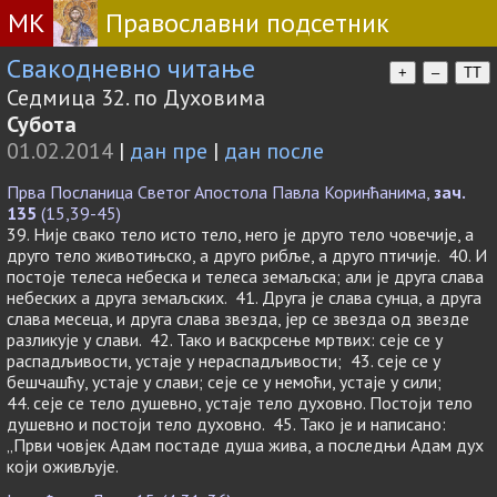
МК
Православни подсетник
Свакодневно читање
+
–
TT
Седмица 32. по Духовима
Субота
01.02.2014
|
дан пре
|
дан после
Прва Посланица Светог Апостола Павла Коринћанима,
зач.
135
(15,39-45)
39. Није свако тело исто тело, него је друго тело човечије, а
друго тело животињско, а друго рибље, а друго птичије. 40. И
постоје телеса небеска и телеса земаљска; али је друга слава
небеских а друга земаљских. 41. Друга је слава сунца, а друга
слава месеца, и друга слава звезда, јер се звезда од звезде
разликује у слави. 42. Тако и васкрсење мртвих: сеје се у
распадљивости, устаје у нераспадљивости; 43. сеје се у
бешчашћу, устаје у слави; сеје се у немоћи, устаје у сили;
44. сеје се тело душевно, устаје тело духовно. Постоји тело
душевно и постоји тело духовно. 45. Тако је и написано:
„Први човјек Адам постаде душа жива, а последњи Адам дух
који оживљује.