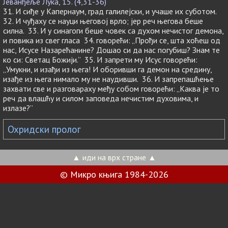
Јеванђеље Лука, 15. (4,31-36)
31. И сиђе у Капернаум, град галилејски, и учаше их суботом.
32. И чуђаху се науци његовој врло; јер реч његова беше
силна. 33. И у синагоги беше човек са духом нечистог демона,
и повика из свег гласа 34. говорећи: „Прођи се, шта хоћеш од
нас, Исусе Назарећанине? Дошао си да нас погубиш? Знам те
ко си: Светац Божији.” 35. И запрети му Исус говорећи:
„Умукни, и изађи из њега! И оборивши га демон на средину,
изађе из њега нимало му не наудивши. 36. И запрепашћење
захвати све и разговараху међу собом говорећи: „Каква је то
реч да влашћу и силом заповеда нечистим духовима, и
излазе?”
Охридски пролог
▲ иди на врх стране ▲
© Микро књига 1984-2026