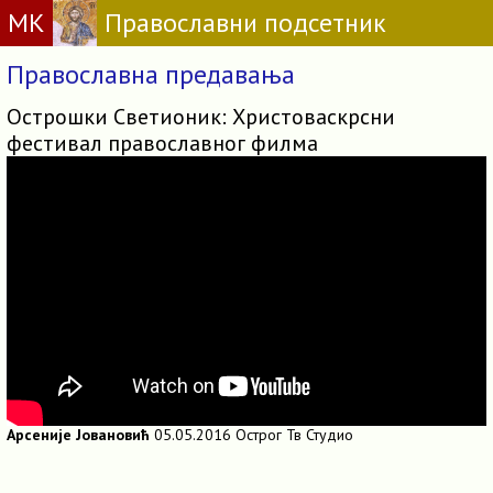
МК
Православни подсетник
Православна предавања
Острошки Светионик: Христоваскрсни
фестивал православног филма
Арсеније Јовановић
05.05.2016 Острог Тв Студио