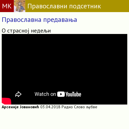
МК
Православни подсетник
Православна предавања
О страсној недељи
Арсеније Јовановић
03.04.2018 Радио Слово љубве